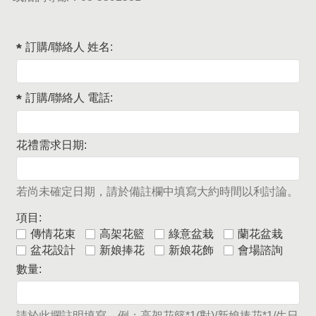
訂購/聯絡人 姓名:
訂購/聯絡人 電話:
花禮需求日期:
若尚未確定日期，請於備註欄中填寫大約時間以利討論。
項目:
傳情花束
高架花籃
綠意盆栽
蘭花盆栽
盆花設計
新娘捧花
新娘花飾
會場諮詢
數量:
請於此攔註明填寫，例：高架花籃*1(對)/新娘捧花*1/生日