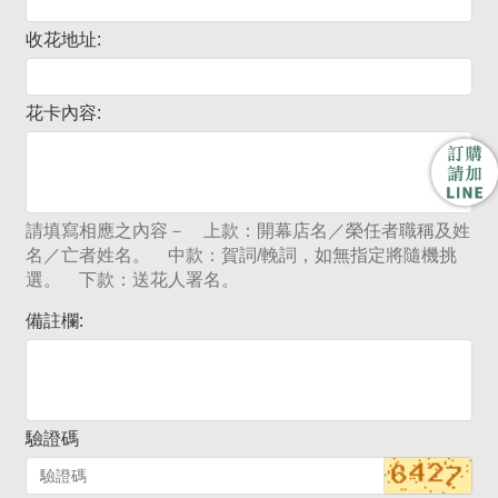
收花地址:
花卡內容:
請填寫相應之內容－ 上款：開幕店名／榮任者職稱及姓
名／亡者姓名。 中款：賀詞/輓詞，如無指定將隨機挑
選。 下款：送花人署名。
備註欄:
驗證碼