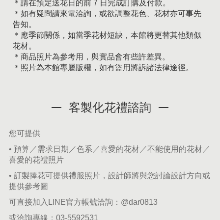
＊請在預定送花日的前 7 日完成訂購及付款。
＊如有疑問請來電洽詢，或欲調整花色、花材亦可事先
告知。
＊應季節關係，如當季花材短缺，本館將更替其他類似
花材。
＊商品照片為參考用，與實品會有些許差異。
＊照片為本館專屬版權，如有盜用將訴諸法律途徑。
客製化花禮諮詢
您可提供
• 預算／需求日期／色系／喜愛的花材／不能使用的花材／
喜愛的花禮照片
• 訂製捧花可提供禮服照片，設計師將與您討論設計方向或
提供參考圖
可直接加入LINE官方帳號洽詢：
@dar0813
或洽詢專線：
03-5592531