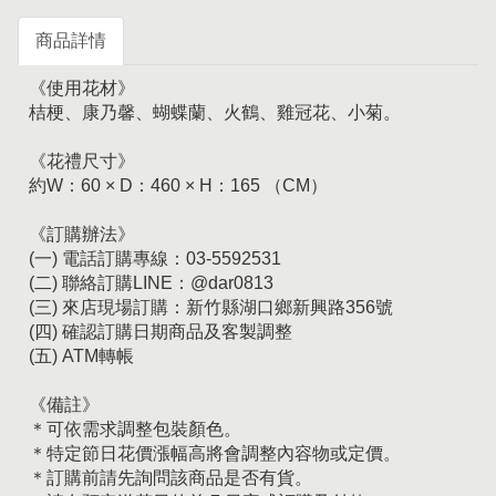
商品詳情
《使用花材》
桔梗、康乃馨、蝴蝶蘭、火鶴、雞冠花、小菊。
《花禮尺寸》
約W：60 × D：460 × H：165 （CM）
《訂購辦法》
(一) 電話訂購專線：03-5592531
(二) 聯絡訂購LINE：@dar0813
(三) 來店現場訂購：新竹縣湖口鄉新興路356號
(四) 確認訂購日期商品及客製調整
(五) ATM轉帳
《備註》
＊可依需求調整包裝顏色。
＊特定節日花價漲幅高將會調整內容物或定價。
＊訂購前請先詢問該商品是否有貨。