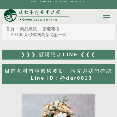
首頁
商品總覽
節慶花禮
AB136 奶茶柔霧高架花籃一個
❯❯❯ 訂購請加LINE ❮❮❮
目前花材市場價格波動，請先與我們確認
，Line ID：@dar0813