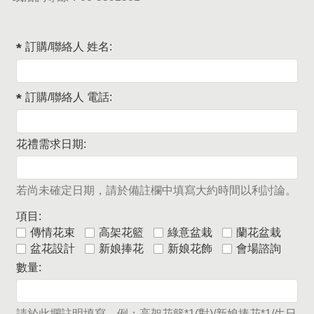
訂購/聯絡人 姓名:
訂購/聯絡人 電話:
花禮需求日期:
若尚未確定日期，請於備註欄中填寫大約時間以利討論。
項目:
傳情花束
高架花籃
綠意盆栽
蘭花盆栽
盆花設計
新娘捧花
新娘花飾
會場諮詢
數量:
請於此攔註明填寫，例：高架花籃*1(對)/新娘捧花*1/生日