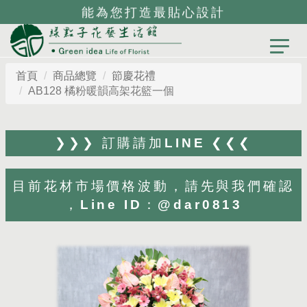
能為您打造最貼心設計
首頁
商品總覽
節慶花禮
AB128 橘粉暖韻高架花籃一個
❯❯❯ 訂購請加LINE ❮❮❮
目前花材市場價格波動，請先與我們確認
，Line ID：@dar0813