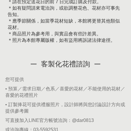
＊請在預定送花日的前 7 日完成訂購及付款。
＊如有疑問請來電洽詢，或欲調整花色、花材亦可事先
告知。
＊應季節關係，如當季花材短缺，本館將更替其他類似
花材。
＊商品照片為參考用，與實品會有些許差異。
＊照片為本館專屬版權，如有盜用將訴諸法律途徑。
客製化花禮諮詢
您可提供
• 預算／需求日期／色系／喜愛的花材／不能使用的花材／
喜愛的花禮照片
• 訂製捧花可提供禮服照片，設計師將與您討論設計方向或
提供參考圖
可直接加入LINE官方帳號洽詢：
@dar0813
或洽詢專線：
03-5592531