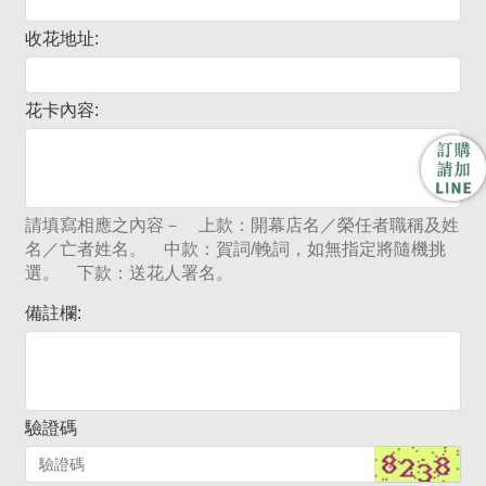
收花地址:
花卡內容:
請填寫相應之內容－ 上款：開幕店名／榮任者職稱及姓
名／亡者姓名。 中款：賀詞/輓詞，如無指定將隨機挑
選。 下款：送花人署名。
備註欄:
驗證碼