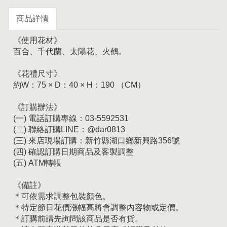
商品詳情
《使用花材》
百合、千代蘭、太陽花、火鶴。
《花禮尺寸》
約W：75 × D：40 × H：190 （CM）
《訂購辦法》
(一) 電話訂購專線：03-5592531
(二) 聯絡訂購LINE：@dar0813
(三) 來店現場訂購：新竹縣湖口鄉新興路356號
(四) 確認訂購日期商品及客製調整
(五) ATM轉帳
《備註》
＊可依需求調整包裝顏色。
＊特定節日花價漲幅高將會調整內容物或定價。
＊訂購前請先詢問該商品是否有貨。