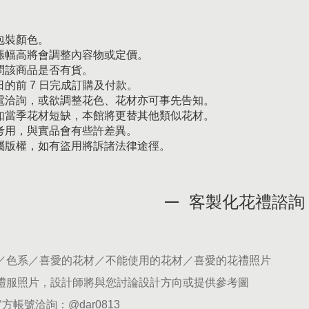
包裝顏色。
漲幅高將會調整內容物或定價。
問該商品是否有貨。
的前 7 日完成訂購及付款。
電洽詢，或欲調整花色、花材亦可事先告知。
如當季花材短缺，本館將更替其他類似花材。
考用，與實品會有些許差異。
屬版權，如有盜用將訴諸法律途徑。
客製化花禮諮詢
期／色系／喜愛的花材／不能使用的花材／喜愛的花禮照片
供禮服照片，設計師將與您討論設計方向或提供參考圖
官方帳號洽詢：
@dar0813