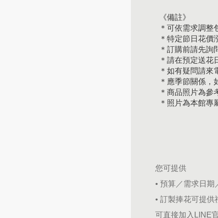
《備註》
＊可依需求調整
＊特定節日花價
＊訂購前請先詢
＊請在預定送花日
＊如有疑問請來
＊應季節關係，
＊商品照片為參
＊照片為本館專
您可提供
• 預算／需求日
• 訂製捧花可提
可直接加入LINE