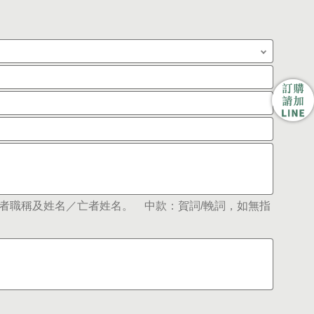
者職稱及姓名／亡者姓名。 中款：賀詞/輓詞，如無指