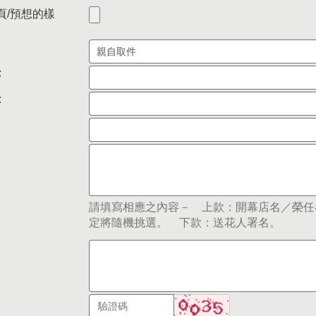
頁/預想的樣
:
:
請填寫相應之內容－ 上款：開幕店名／榮任
定將隨機挑選。 下款：送花人署名。