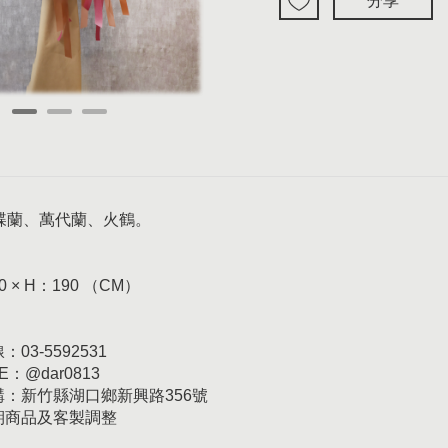
分享
蝶蘭、萬代蘭、火鶴。
0 × H：190 （CM）
03-5592531
E：@dar0813
訂購：新竹縣湖口鄉新興路356號
日期商品及客製調整