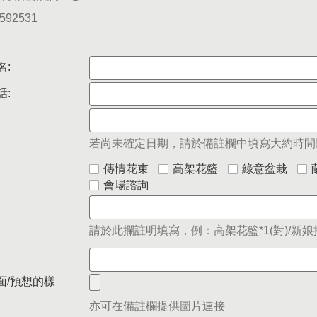
5592531
名:
話:
若尚未確定日期，請於備註欄中填寫大約時間
傳情花束
高架花籃
綠意盆栽
會場諮詢
請於此攔註明填寫，例：高架花籃*1(對)/新娘捧
面/預想的樣
亦可在備註欄提供圖片連接