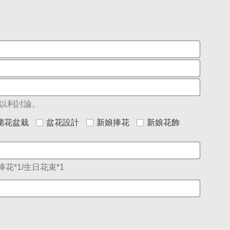
以利討論。
蘭花盆栽
盆花設計
新娘捧花
新娘花飾
花*1/生日花束*1