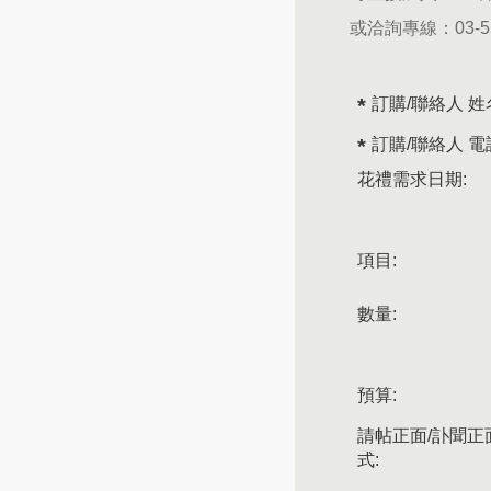
或洽詢專線：
03-
訂購/聯絡人 姓
訂購/聯絡人 電
花禮需求日期:
項目:
數量:
預算:
請帖正面/訃聞正
式: