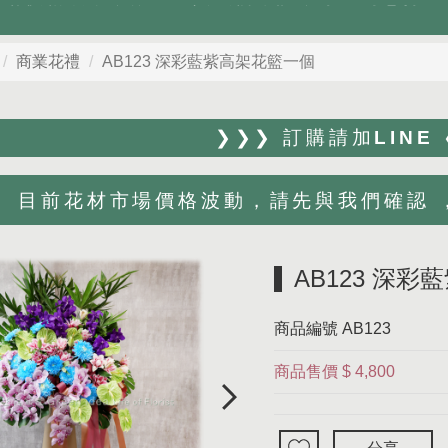
商業花禮
AB123 深彩藍紫高架花籃一個
❯❯❯ 訂購請加LINE
目前花材市場價格波動，請先與我們確認 ，Li
AB123 深
商品編號
AB123
商品售價
$ 4,800