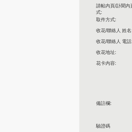
請帖內頁/訃聞內
式:
取件方式:
收花/聯絡人 姓名
收花/聯絡人 電話
收花地址:
花卡內容:
備註欄:
驗證碼