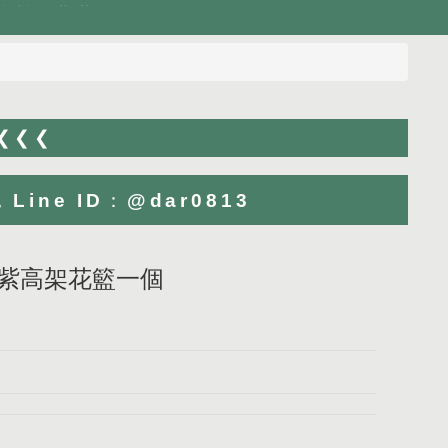
 ❮❮❮
ne ID：@dar0813
彩藍紫高架花籃一個