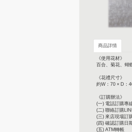
商品詳情
《使用花材》
百合、菊花、蝴
《花禮尺寸》
約W：70 × D：4
《訂購辦法》
(一) 電話訂購專線：
(二) 聯絡訂購LIN
(三) 來店現場
(四) 確認訂購
(五) ATM轉帳