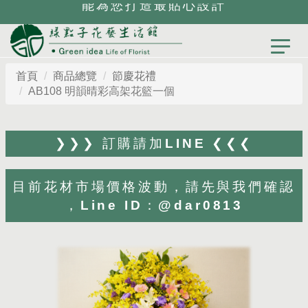
能為您打造最貼心設計
首頁
商品總覽
節慶花禮
AB108 明韻晴彩高架花籃一個
❯❯❯ 訂購請加LINE ❮❮❮
目前花材市場價格波動，請先與我們確認
，Line ID：@dar0813