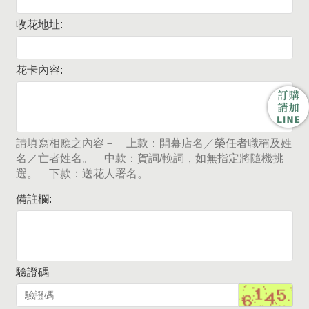
收花地址:
花卡內容:
請填寫相應之內容－ 上款：開幕店名／榮任者職稱及姓
名／亡者姓名。 中款：賀詞/輓詞，如無指定將隨機挑
選。 下款：送花人署名。
備註欄:
驗證碼