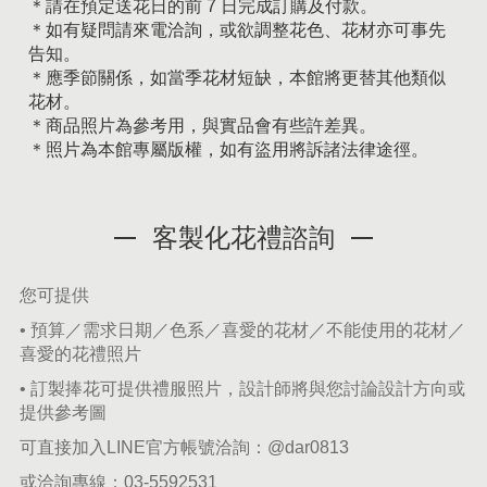
＊請在預定送花日的前 7 日完成訂購及付款。
＊如有疑問請來電洽詢，或欲調整花色、花材亦可事先
告知。
＊應季節關係，如當季花材短缺，本館將更替其他類似
花材。
＊商品照片為參考用，與實品會有些許差異。
＊照片為本館專屬版權，如有盜用將訴諸法律途徑。
客製化花禮諮詢
您可提供
• 預算／需求日期／色系／喜愛的花材／不能使用的花材／
喜愛的花禮照片
• 訂製捧花可提供禮服照片，設計師將與您討論設計方向或
提供參考圖
可直接加入LINE官方帳號洽詢：
@dar0813
或洽詢專線：
03-5592531