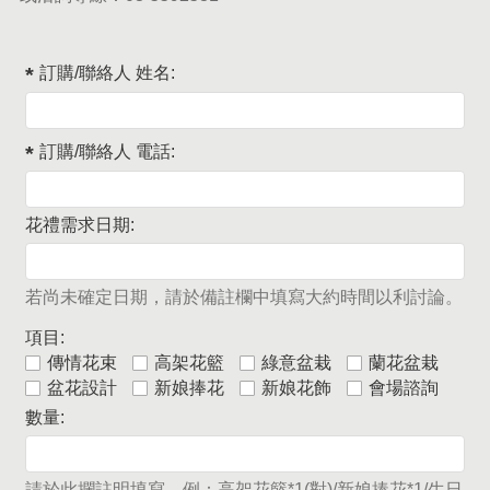
訂購/聯絡人 姓名:
訂購/聯絡人 電話:
花禮需求日期:
若尚未確定日期，請於備註欄中填寫大約時間以利討論。
項目:
傳情花束
高架花籃
綠意盆栽
蘭花盆栽
盆花設計
新娘捧花
新娘花飾
會場諮詢
數量:
請於此攔註明填寫，例：高架花籃*1(對)/新娘捧花*1/生日