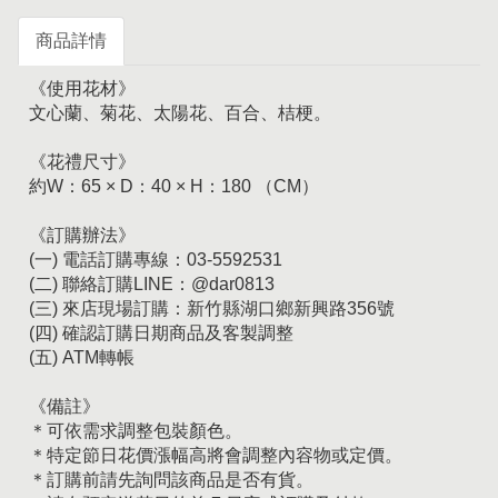
商品詳情
《使用花材》
文心蘭、菊花、太陽花、百合、桔梗。
《花禮尺寸》
約W：65 × D：40 × H：180 （CM）
《訂購辦法》
(一) 電話訂購專線：03-5592531
(二) 聯絡訂購LINE：@dar0813
(三) 來店現場訂購：新竹縣湖口鄉新興路356號
(四) 確認訂購日期商品及客製調整
(五) ATM轉帳
《備註》
＊可依需求調整包裝顏色。
＊特定節日花價漲幅高將會調整內容物或定價。
＊訂購前請先詢問該商品是否有貨。