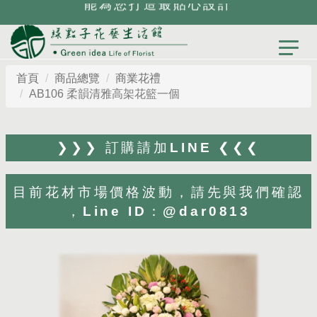
能為您打造最貼心設計
首頁
商品總覽
商業花禮
AB106 柔韻清雅高架花籃一個
❯❯❯ 訂購請加LINE ❮❮❮
目前花材市場價格波動，請先與我們確認
，Line ID：@dar0813