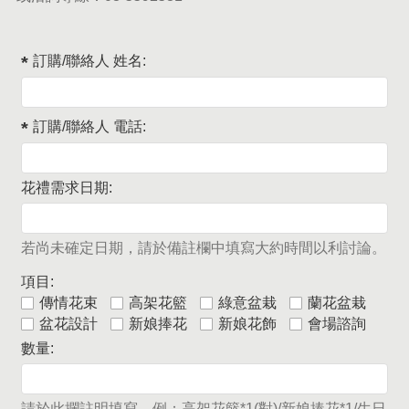
訂購/聯絡人 姓名:
訂購/聯絡人 電話:
花禮需求日期:
若尚未確定日期，請於備註欄中填寫大約時間以利討論。
項目:
傳情花束
高架花籃
綠意盆栽
蘭花盆栽
盆花設計
新娘捧花
新娘花飾
會場諮詢
數量:
請於此攔註明填寫，例：高架花籃*1(對)/新娘捧花*1/生日