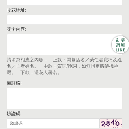
收花地址:
花卡內容:
請填寫相應之內容－ 上款：開幕店名／榮任者職稱及姓
名／亡者姓名。 中款：賀詞/輓詞，如無指定將隨機挑
選。 下款：送花人署名。
備註欄:
驗證碼