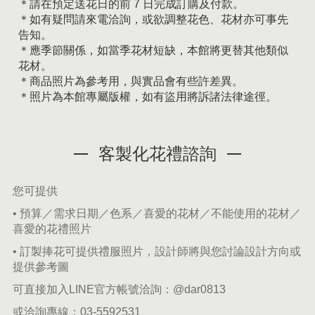
＊請在預定送花日的前 7 日完成訂購及付款。
＊如有疑問請來電洽詢，或欲調整花色、花材亦可事先
告知。
＊應季節關係，如當季花材短缺，本館將更替其他類似
花材。
＊商品照片為參考用，與實品會有些許差異。
＊照片為本館專屬版權，如有盜用將訴諸法律途徑。
客製化花禮諮詢
您可提供
• 預算／需求日期／色系／喜愛的花材／不能使用的花材／
喜愛的花禮照片
• 訂製捧花可提供禮服照片，設計師將與您討論設計方向或
提供參考圖
可直接加入LINE官方帳號洽詢：
@dar0813
或洽詢專線：
03-5592531