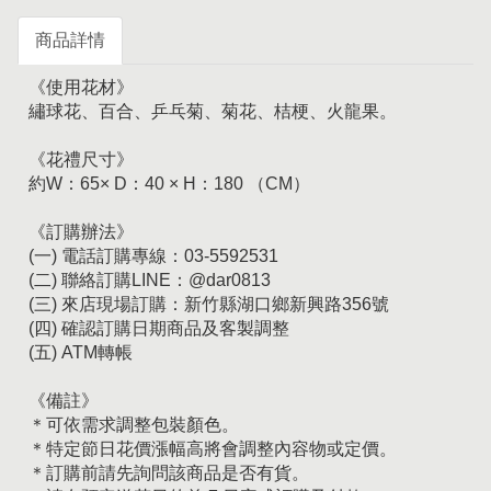
商品詳情
《使用花材》
繡球花、百合、乒乓菊、菊花、桔梗、火龍果。
《花禮尺寸》
約W：65× D：40 × H：180 （CM）
《訂購辦法》
(一) 電話訂購專線：03-5592531
(二) 聯絡訂購LINE：@dar0813
(三) 來店現場訂購：新竹縣湖口鄉新興路356號
(四) 確認訂購日期商品及客製調整
(五) ATM轉帳
《備註》
＊可依需求調整包裝顏色。
＊特定節日花價漲幅高將會調整內容物或定價。
＊訂購前請先詢問該商品是否有貨。