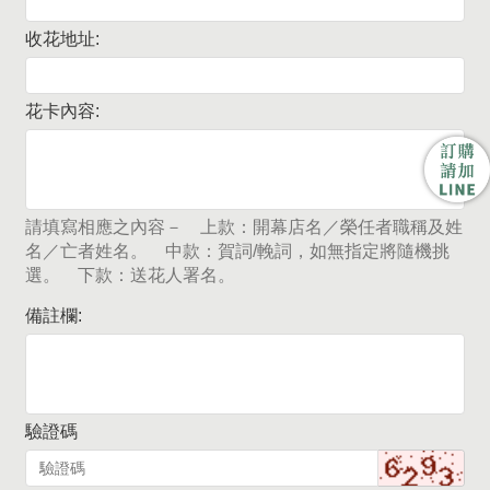
收花地址:
花卡內容:
請填寫相應之內容－ 上款：開幕店名／榮任者職稱及姓
名／亡者姓名。 中款：賀詞/輓詞，如無指定將隨機挑
選。 下款：送花人署名。
備註欄:
驗證碼