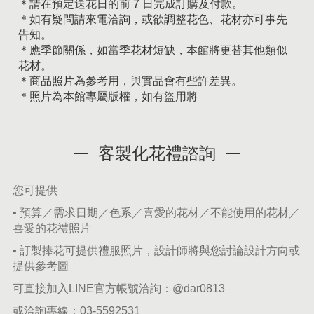
＊請在預定送花日的前 7 日完成訂購及付款。
＊如有疑問請來電洽詢，或欲調整花色、花材亦可事先
告知。
＊應季節關係，如當季花材短缺，本館將更替其他類似
花材。
＊商品照片為參考用，與實品會有些許差異。
＊照片為本館專屬版權，如有盜用將
客製化花禮諮詢
您可提供
• 預算／需求日期／色系／喜愛的花材／不能使用的花材／
喜愛的花禮照片
• 訂製捧花可提供禮服照片，設計師將與您討論設計方向或
提供參考圖
可直接加入LINE官方帳號洽詢：
@dar0813
或洽詢專線：
03-5592531