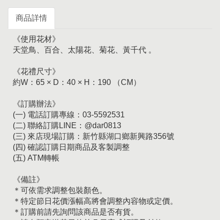
商品詳情
《使用花材》
天堂鳥、百合、太陽花、菊花、黃千代 。
《花禮尺寸》
約W：65 × D：40 × H：190 （CM）
《訂購辦法》
(一) 電話訂購專線：03-5592531
(二) 聯絡訂購LINE：@dar0813
(三) 來店現場訂購：新竹縣湖口鄉新興路356號
(四) 確認訂購日期商品及客製調整
(五) ATM轉帳
《備註》
＊可依需求調整包裝顏色。
＊特定節日花價漲幅高將會調整內容物或定價。
＊訂購前請先詢問該商品是否有貨。