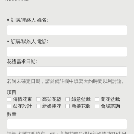
訂購/聯絡人 姓名:
訂購/聯絡人 電話:
花禮需求日期:
若尚未確定日期，請於備註欄中填寫大約時間以利討論。
項目:
傳情花束
高架花籃
綠意盆栽
蘭花盆栽
盆花設計
新娘捧花
新娘花飾
會場諮詢
數量:
請於此攔註明填寫，例：高架花籃*1(對)/新娘捧花*1/生日