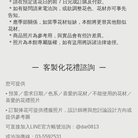
＊請在預定送花日的前 7 日完成訂購及付款。
＊如有疑問請來電洽詢，或欲調整花色、花材亦可事先
告知。
＊應季節關係，如當季花材短缺，本館將更替其他類似
花材。
＊商品照片為參考用，與實品會有些許差異。
＊照片為本館專屬版權，如有盜用將訴諸法律途徑。
客製化花禮諮詢
您可提供
• 預算／需求日期／色系／喜愛的花材／不能使用的花材／
喜愛的花禮照片
• 訂製捧花可提供禮服照片，設計師將與您討論設計方向或
提供參考圖
可直接加入LINE官方帳號洽詢：
@dar0813
或洽詢專線：
03-5592531