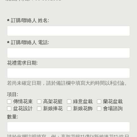
訂購/聯絡人 姓名:
訂購/聯絡人 電話:
花禮需求日期:
若尚未確定日期，請於備註欄中填寫大約時間以利討論。
項目:
傳情花束
高架花籃
綠意盆栽
蘭花盆栽
盆花設計
新娘捧花
新娘花飾
會場諮詢
數量:
請於此攔註明填寫，例：高架花籃*1(對)/新娘捧花*1/生日