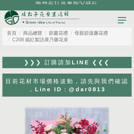
能為您打造最貼心設計
首頁
商品總覽
節慶花禮
母親節溫馨花禮
C208 嫣紅絮語康乃馨花束
❯❯❯ 訂購請加LINE ❮❮❮
目前花材市場價格波動，請先與我們確認
，Line ID：@dar0813