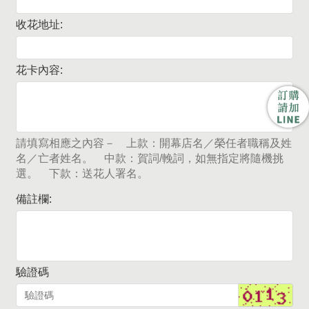
收花地址:
花卡內容:
請填寫相應之內容－ 上款：開幕店名／榮任者職稱及姓
名／亡者姓名。 中款：賀詞/輓詞，如無指定將隨機挑
選。 下款：送花人署名。
備註欄:
驗證碼