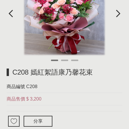
C208 嫣紅絮語康乃馨花束
商品編號
C208
商品售價
$ 3,200
分享