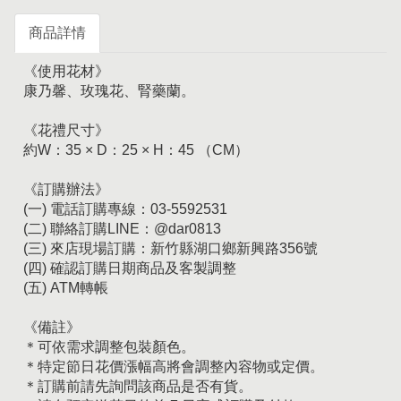
商品詳情
《使用花材》
康乃馨、玫瑰花、腎藥蘭。
《花禮尺寸》
約W：35 × D：25 × H：45 （CM）
《訂購辦法》
(一) 電話訂購專線：03-5592531
(二) 聯絡訂購LINE：@dar0813
(三) 來店現場訂購：新竹縣湖口鄉新興路356號
(四) 確認訂購日期商品及客製調整
(五) ATM轉帳
《備註》
＊可依需求調整包裝顏色。
＊特定節日花價漲幅高將會調整內容物或定價。
＊訂購前請先詢問該商品是否有貨。