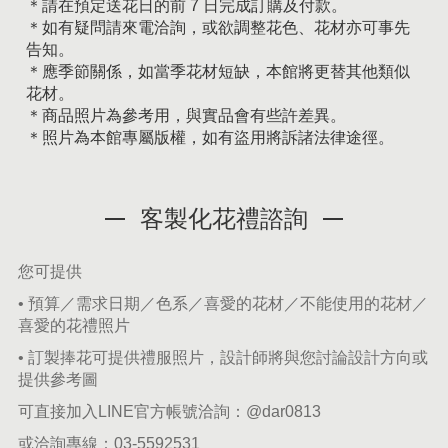
＊請在預定送花日的前 7 日完成訂購及付款。
＊如有疑問請來電洽詢，或欲調整花色、花材亦可事先
告知。
＊應季節關係，如當季花材短缺，本館將更替其他類似
花材。
＊商品照片為參考用，與實品會有些許差異。
＊照片為本館專屬版權，如有盜用將訴諸法律途徑。
客製化花禮諮詢
您可提供
• 預算／需求日期／色系／喜愛的花材／不能使用的花材／
喜愛的花禮照片
• 訂製捧花可提供禮服照片，設計師將與您討論設計方向或
提供參考圖
可直接加入LINE官方帳號洽詢：
@dar0813
或洽詢專線：
03-5592531