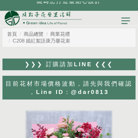
首頁
商品總覽
商業花禮
C208 嫣紅絮語康乃馨花束
❯❯❯ 訂購請加LINE ❮❮❮
目前花材市場價格波動，請先與我們確認
，Line ID：@dar0813