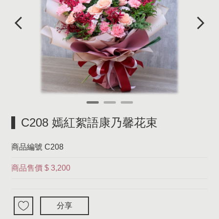
C208 嫣紅絮語康乃馨花束
商品編號
C208
商品售價
$ 3,200
分享