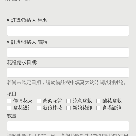
訂購/聯絡人 姓名:
訂購/聯絡人 電話:
花禮需求日期:
若尚未確定日期，請於備註欄中填寫大約時間以利討論。
項目:
傳情花束
高架花籃
綠意盆栽
蘭花盆栽
盆花設計
新娘捧花
新娘花飾
會場諮詢
數量:
請於此攔註明填寫，例：高架花籃*1(對)/新娘捧花*1/生日