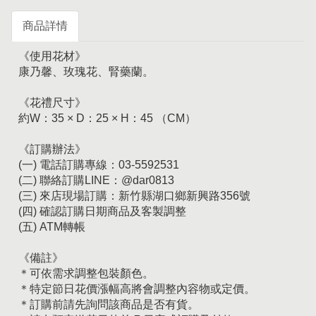
商品詳情
《使用花材》
康乃馨、玫瑰花、腎藥蘭。
《花禮尺寸》
約W：35 × D：25 × H：45 （CM）
《訂購辦法》
(一) 電話訂購專線：03-5592531
(二) 聯絡訂購LINE：@dar0813
(三) 來店現場訂購：新竹縣湖口鄉新興路356號
(四) 確認訂購日期商品及客製調整
(五) ATM轉帳
《備註》
＊可依需求調整包裝顏色。
＊特定節日花價漲幅高將會調整內容物或定價。
＊訂購前請先詢問該商品是否有貨。