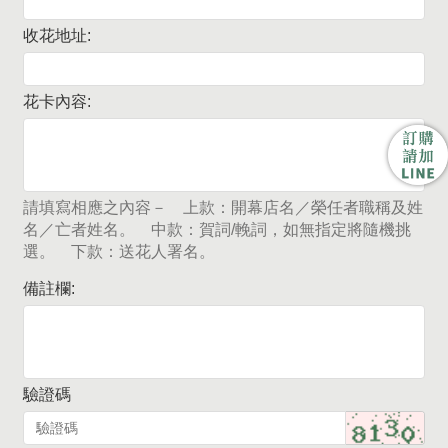
收花地址:
花卡內容:
請填寫相應之內容－ 上款：開幕店名／榮任者職稱及姓
名／亡者姓名。 中款：賀詞/輓詞，如無指定將隨機挑
選。 下款：送花人署名。
備註欄:
驗證碼