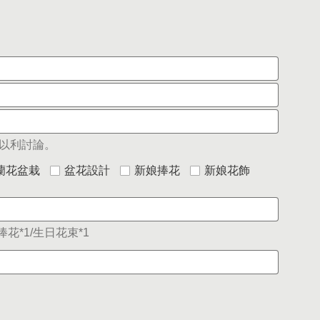
以利討論。
蘭花盆栽
盆花設計
新娘捧花
新娘花飾
花*1/生日花束*1