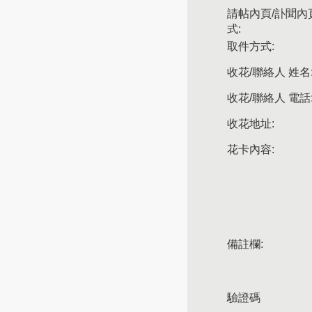
請帖內頁/訃聞內
式:
取件方式:
收花/聯絡人 姓名
收花/聯絡人 電話
收花地址:
花卡內容:
備註欄:
驗證碼