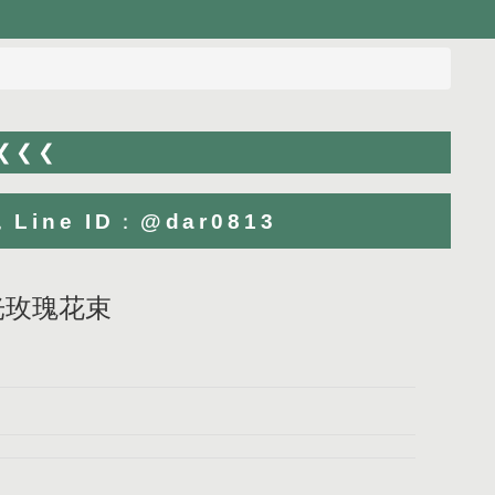
 ❮❮❮
ne ID：@dar0813
柔光玫瑰花束