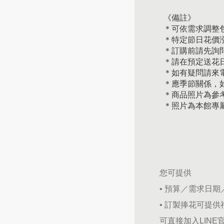
《備註》
＊可依需求調整
＊特定節日花價
＊訂購前請先詢
＊請在預定送花日
＊如有疑問請來
＊應季節關係，
＊商品照片為參
＊照片為本館專
您可提供
• 預算／需求日
• 訂製捧花可提
可直接加入LINE