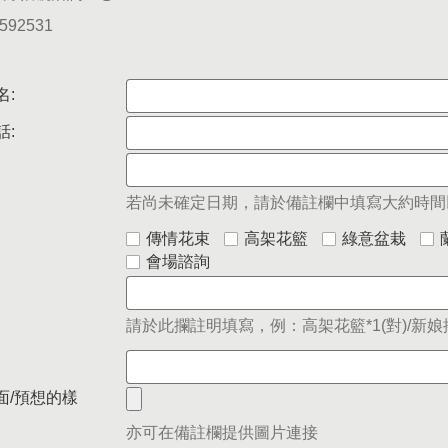
5592531
名:
話:
若尚未確定日期，請於備註欄中填寫大約時間
傳情花束
高架花籃
綠意盆栽
會場諮詢
請於此攔註明填寫，例：高架花籃*1(對)/新娘捧
面/預想的樣
亦可在備註欄提供圖片連接