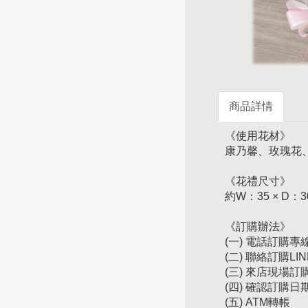
商品詳情
《使用花材》
康乃馨、玫瑰花
《花禮尺寸》
約W：35 × D：3
《訂購辦法》
(一) 電話訂購專線：
(二) 聯絡訂購LIN
(三) 來店現場
(四) 確認訂購
(五) ATM轉帳