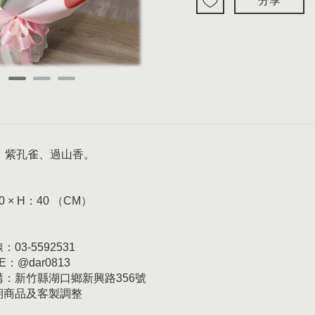
分享
、紫孔雀、過山香。
0 × H：40 （CM）
03-5592531
E：@dar0813
訂購：新竹縣湖口鄉新興路356號
日期商品及客製調整