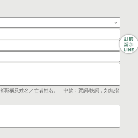
者職稱及姓名／亡者姓名。 中款：賀詞/輓詞，如無指