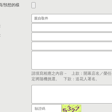
頁/預想的樣
:
:
請填寫相應之內容－ 上款：開幕店名／榮任
定將隨機挑選。 下款：送花人署名。