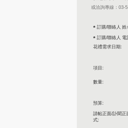
或洽詢專線：
03-
訂購/聯絡人 姓
訂購/聯絡人 電
花禮需求日期:
項目:
數量:
預算:
請帖正面/訃聞正
式: