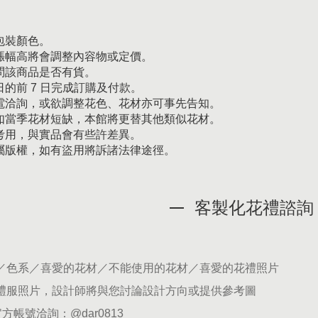
包裝顏色。
漲幅高將會調整內容物或定價。
問該商品是否有貨。
的前 7 日完成訂購及付款。
電洽詢，或欲調整花色、花材亦可事先告知。
如當季花材短缺，本館將更替其他類似花材。
考用，與實品會有些許差異。
屬版權，如有盜用將訴諸法律途徑。
客製化花禮諮詢
期／色系／喜愛的花材／不能使用的花材／喜愛的花禮照片
供禮服照片，設計師將與您討論設計方向或提供參考圖
官方帳號洽詢：
@dar0813