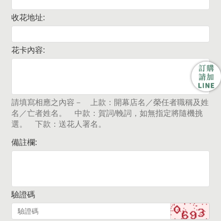
收花地址:
花卡內容:
請填寫相應之內容－ 上款：開幕店名／榮任者職稱及姓
名／亡者姓名。 中款：賀詞/輓詞，如無指定將隨機挑
選。 下款：送花人署名。
備註欄:
驗證碼