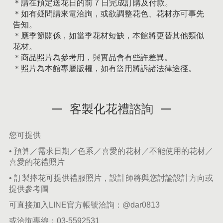
＊請在預定送花日的前 7 日完成訂購及付款。
＊如有疑問請來電洽詢，或欲調整花色、花材亦可事先
告知。
＊應季節關係，如當季花材短缺，本館將更替其他類似
花材。
＊商品照片為參考用，與實品會有些許差異。
＊照片為本館專屬版權，如有盜用將訴諸法律途徑。
客製化花禮諮詢
您可提供
• 預算／需求日期／色系／喜愛的花材／不能使用的花材／
喜愛的花禮照片
• 訂製捧花可提供禮服照片，設計師將與您討論設計方向或
提供參考圖
可直接加入LINE官方帳號洽詢：
@dar0813
或洽詢專線：
03-5592531