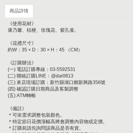
商品詳情
《使用花材》
康乃馨、桔梗、玫瑰花、紫孔雀。
《花禮尺寸》
約W：35 × D：30 × H：45 （CM）
《訂購辦法》
(一) 電話訂購專線：03-5592531
(二) 聯絡訂購LINE：@dar0813
(三) 來店現場訂購：新竹縣湖口鄉新興路356號
(四) 確認訂購日期商品及客製調整
(五) ATM轉帳
《備註》
＊可依需求調整包裝顏色。
＊特定節日花價漲幅高將會調整內容物或定價。
＊訂購前請先詢問該商品是否有貨。