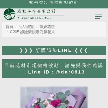
能為您打造最貼心設計
首頁
商品總覽
節慶花禮
C205 靜謐紫韻康乃馨花束
❯❯❯ 訂購請加LINE ❮❮❮
目前花材市場價格波動，請先與我們確認
，Line ID：@dar0813