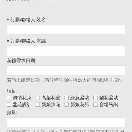
訂購/聯絡人 姓名:
訂購/聯絡人 電話:
花禮需求日期:
若尚未確定日期，請於備註欄中填寫大約時間以利討論。
項目:
傳情花束
高架花籃
綠意盆栽
蘭花盆栽
盆花設計
新娘捧花
新娘花飾
會場諮詢
數量:
請於此攔註明填寫，例：高架花籃*1(對)/新娘捧花*1/生日