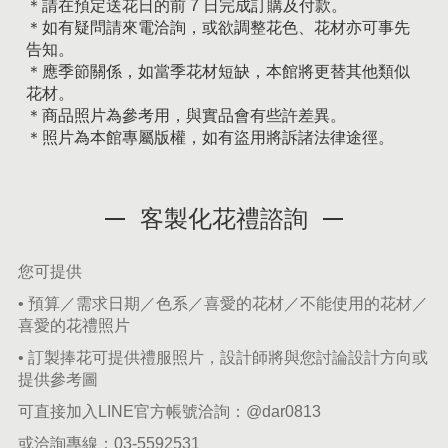
＊請在預定送花日的前 7 日完成訂購及付款。
＊如有疑問請來電洽詢，或欲調整花色、花材亦可事先
告知。
＊應季節關係，如當季花材短缺，本館將更替其他類似
花材。
＊商品照片為參考用，與實品會有些許差異。
＊照片為本館專屬版權，如有盜用將訴諸法律途徑。
客製化花禮諮詢
您可提供
• 預算／需求日期／色系／喜愛的花材／不能使用的花材／
喜愛的花禮照片
• 訂製捧花可提供禮服照片，設計師將與您討論設計方向或
提供參考圖
可直接加入LINE官方帳號洽詢：
@dar0813
或洽詢專線：
03-5592531