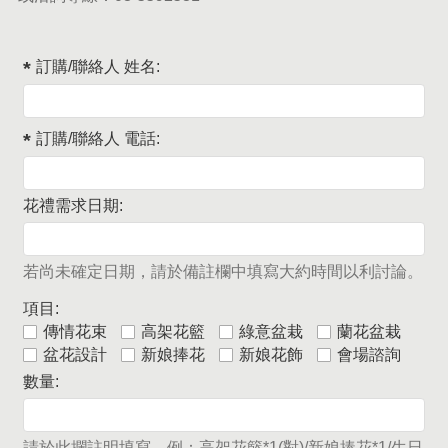
訂購/聯絡人 姓名:
訂購/聯絡人 電話:
花禮需求日期:
若尚未確定日期，請於備註欄中填寫大約時間以利討論。
項目:
傳情花束
高架花籃
綠意盆栽
蘭花盆栽
盆花設計
新娘捧花
新娘花飾
會場諮詢
數量:
請於此攔註明填寫，例：高架花籃*1(對)/新娘捧花*1/生日