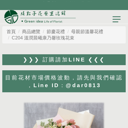
首頁
商品總覽
節慶花禮
母親節溫馨花禮
C204 溫潤晨曦康乃馨玫瑰花束
❯❯❯ 訂購請加LINE ❮❮❮
目前花材市場價格波動，請先與我們確認
，Line ID：@dar0813