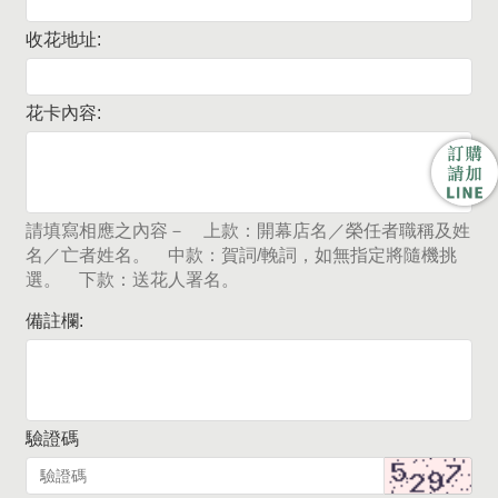
收花地址:
花卡內容:
請填寫相應之內容－ 上款：開幕店名／榮任者職稱及姓
名／亡者姓名。 中款：賀詞/輓詞，如無指定將隨機挑
選。 下款：送花人署名。
備註欄:
驗證碼