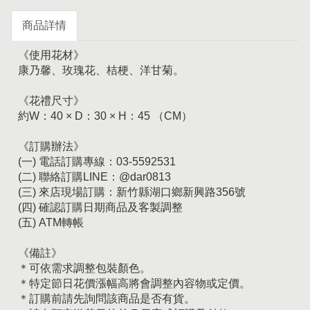
商品詳情
《使用花材》
康乃馨、玫瑰花、桔梗、洋甘菊。
《花禮尺寸》
約W：40 × D：30 × H：45 （CM）
《訂購辦法》
(一) 電話訂購專線：03-5592531
(二) 聯絡訂購LINE：@dar0813
(三) 來店現場訂購：新竹縣湖口鄉新興路356號
(四) 確認訂購日期商品及客製調整
(五) ATM轉帳
《備註》
＊可依需求調整包裝顏色。
＊特定節日花價漲幅高將會調整內容物或定價。
＊訂購前請先詢問該商品是否有貨。