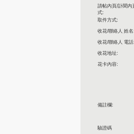
請帖內頁/訃聞內
式:
取件方式:
收花/聯絡人 姓名
收花/聯絡人 電話
收花地址:
花卡內容:
備註欄:
驗證碼