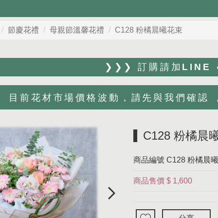
節慶花禮
母親節溫馨花禮
C128 粉橘晨曦花束
❯❯❯ 訂購請加LINE
目前花材市場價格波動，請先與我們確認 ，Li
C128 粉橘晨
商品編號
C128 粉橘晨
商品售價
$ 1,600