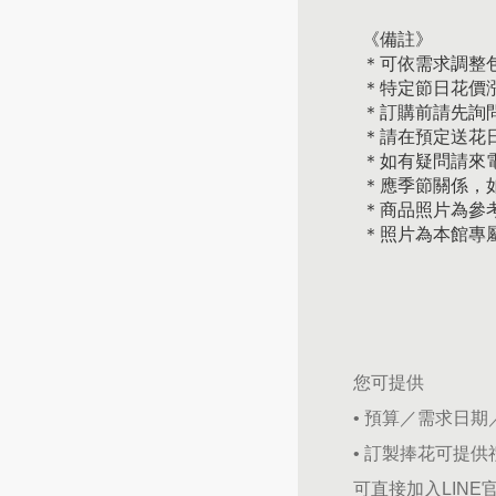
《備註》
＊可依需求調整
＊特定節日花價
＊訂購前請先詢
＊請在預定送花日
＊如有疑問請來
＊應季節關係，
＊商品照片為參
＊照片為本館專
您可提供
• 預算／需求日
• 訂製捧花可提
可直接加入LINE