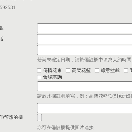
5592531
名:
話:
若尚未確定日期，請於備註欄中填寫大約時間
傳情花束
高架花籃
綠意盆栽
會場諮詢
請於此攔註明填寫，例：高架花籃*1(對)/新娘捧
面/預想的樣
亦可在備註欄提供圖片連接