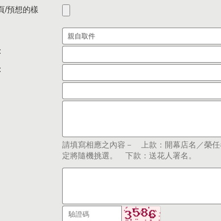
頁/預想的樣
:
:
請填寫相應之內容－ 上款：開幕店名／榮任
定將隨機挑選。 下款：送花人署名。