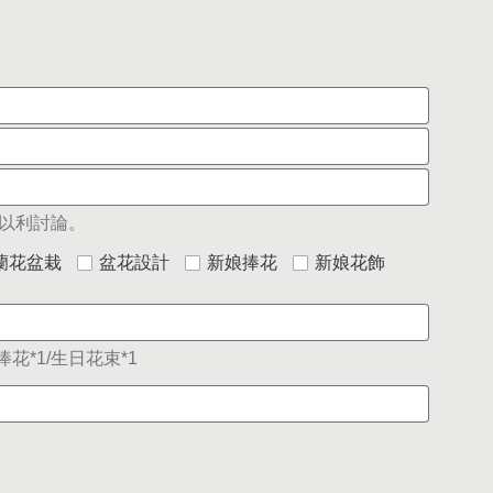
以利討論。
蘭花盆栽
盆花設計
新娘捧花
新娘花飾
花*1/生日花束*1