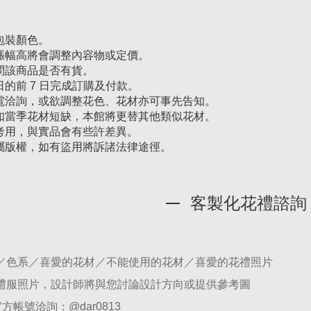
包裝顏色。
漲幅高將會調整內容物或定價。
問該商品是否有貨。
的前 7 日完成訂購及付款。
電洽詢，或欲調整花色、花材亦可事先告知。
如當季花材短缺，本館將更替其他類似花材。
考用，與實品會有些許差異。
屬版權，如有盜用將訴諸法律途徑。
客製化花禮諮詢
期／色系／喜愛的花材／不能使用的花材／喜愛的花禮照片
供禮服照片，設計師將與您討論設計方向或提供參考圖
官方帳號洽詢：
@dar0813