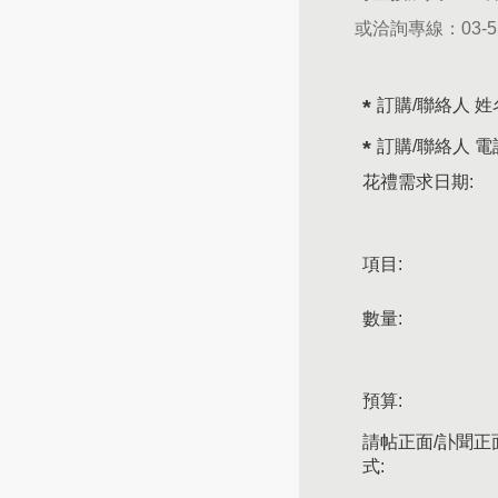
或洽詢專線：
03-
訂購/聯絡人 姓
訂購/聯絡人 電
花禮需求日期:
項目:
數量:
預算:
請帖正面/訃聞正
式: