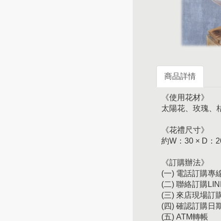
商品詳情
《使用花材》
太陽花、玫瑰、
《花禮尺寸》
約W：30 × D：2
《訂購辦法》
(一) 電話訂購專線：
(二) 聯絡訂購LIN
(三) 來店現場
(四) 確認訂購
(五) ATM轉帳