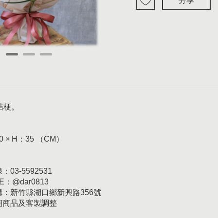
分享
桔梗。
0 × H：35 （CM）
03-5592531
E：@dar0813
訂購：新竹縣湖口鄉新興路356號
日期商品及客製調整