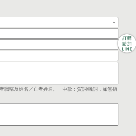
者職稱及姓名／亡者姓名。 中款：賀詞/輓詞，如無指