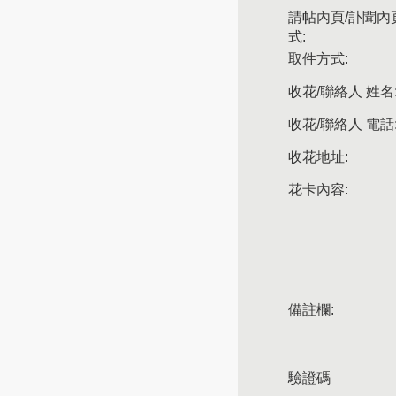
請帖內頁/訃聞內
式:
取件方式:
收花/聯絡人 姓名
收花/聯絡人 電話
收花地址:
花卡內容:
備註欄:
驗證碼