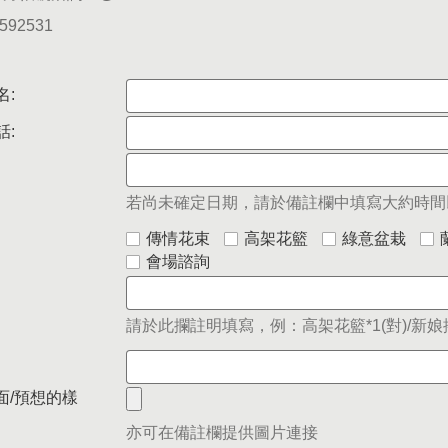
5592531
名:
話:
若尚未確定日期，請於備註欄中填寫大約時間
傳情花束
高架花籃
綠意盆栽
會場諮詢
請於此攔註明填寫，例：高架花籃*1(對)/新娘捧
面/預想的樣
亦可在備註欄提供圖片連接