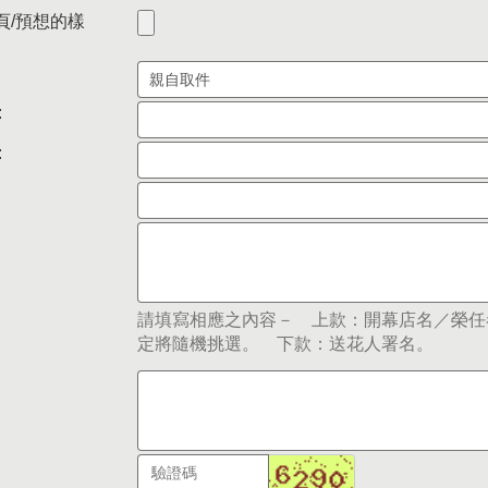
頁/預想的樣
:
:
請填寫相應之內容－ 上款：開幕店名／榮任
定將隨機挑選。 下款：送花人署名。