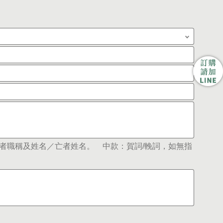
者職稱及姓名／亡者姓名。 中款：賀詞/輓詞，如無指