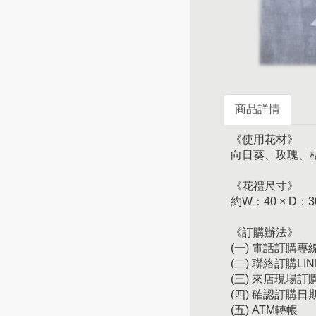
商品詳情
《使用花材》
向日葵、玫瑰、
《花禮尺寸》
約W：40 × D：3
《訂購辦法》
(一) 電話訂購專線：
(二) 聯絡訂購LIN
(三) 來店現場
(四) 確認訂購
(五) ATM轉帳