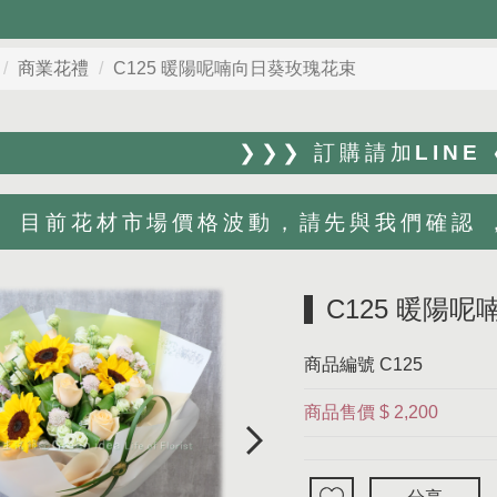
商業花禮
C125 暖陽呢喃向日葵玫瑰花束
❯❯❯ 訂購請加LINE
目前花材市場價格波動，請先與我們確認 ，Li
C125 暖陽
商品編號
C125
商品售價
$ 2,200