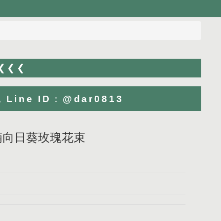
 ❮❮❮
ne ID：@dar0813
呢喃向日葵玫瑰花束