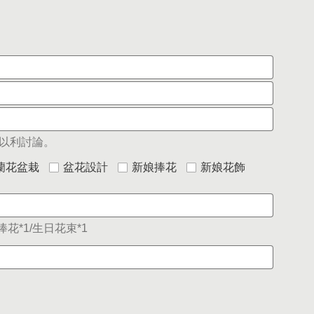
以利討論。
蘭花盆栽
盆花設計
新娘捧花
新娘花飾
花*1/生日花束*1