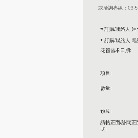
或洽詢專線：
03-
訂購/聯絡人 姓
訂購/聯絡人 電
花禮需求日期:
項目:
數量:
預算:
請帖正面/訃聞正
式: