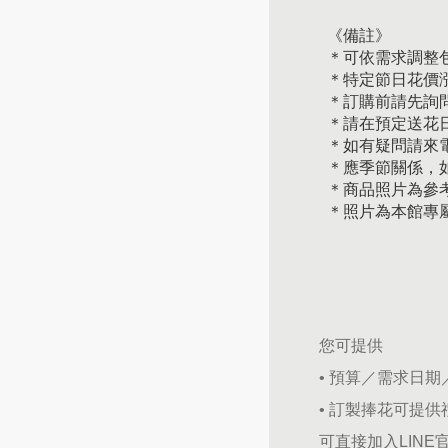
《備註》
＊可依需求調整
＊特定節日花價
＊訂購前請先詢
＊請在預定送花日
＊如有疑問請來
＊應季節關係，
＊商品照片為參
＊照片為本館專
您可提供
• 預算／需求日
• 訂製捧花可提
可直接加入LINE