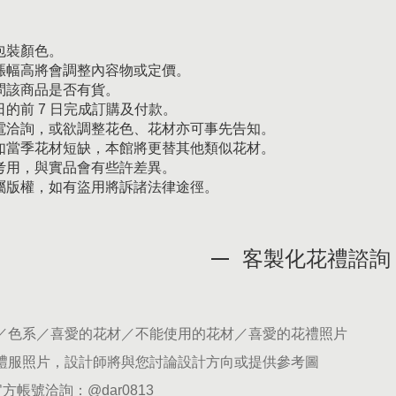
包裝顏色。
漲幅高將會調整內容物或定價。
問該商品是否有貨。
的前 7 日完成訂購及付款。
電洽詢，或欲調整花色、花材亦可事先告知。
如當季花材短缺，本館將更替其他類似花材。
考用，與實品會有些許差異。
屬版權，如有盜用將訴諸法律途徑。
客製化花禮諮詢
期／色系／喜愛的花材／不能使用的花材／喜愛的花禮照片
供禮服照片，設計師將與您討論設計方向或提供參考圖
官方帳號洽詢：
@dar0813