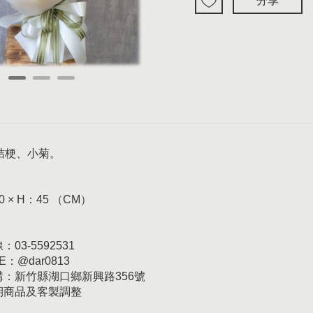
分享
桔梗、小菊。
0 × H：45 （CM）
03-5592531
E：@dar0813
訂購：新竹縣湖口鄉新興路356號
日期商品及客製調整