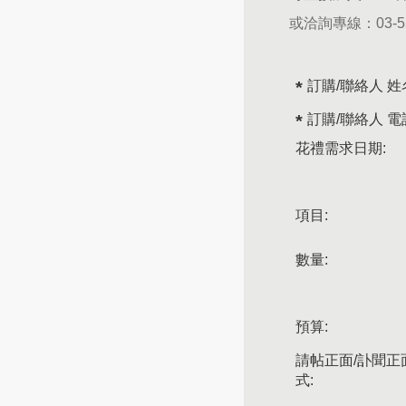
或洽詢專線：
03-
訂購/聯絡人 姓
訂購/聯絡人 電
花禮需求日期:
項目:
數量:
預算:
請帖正面/訃聞正
式: