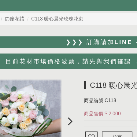
節慶花禮
C118 暖心晨光玫瑰花束
❯❯❯ 訂購請加LINE
目前花材市場價格波動，請先與我們確認 ，Li
C118 暖心
商品編號
C118
商品售價
$ 2,000