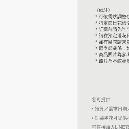
《備註》
＊可依需求調整
＊特定節日花價
＊訂購前請先詢
＊請在預定送花日
＊如有疑問請來
＊應季節關係，
＊商品照片為參
＊照片為本館專
您可提供
• 預算／需求日
• 訂製捧花可提
可直接加入LINE