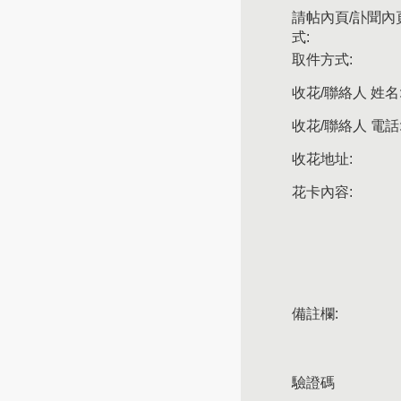
請帖內頁/訃聞內
式:
取件方式:
收花/聯絡人 姓名
收花/聯絡人 電話
收花地址:
花卡內容:
備註欄:
驗證碼