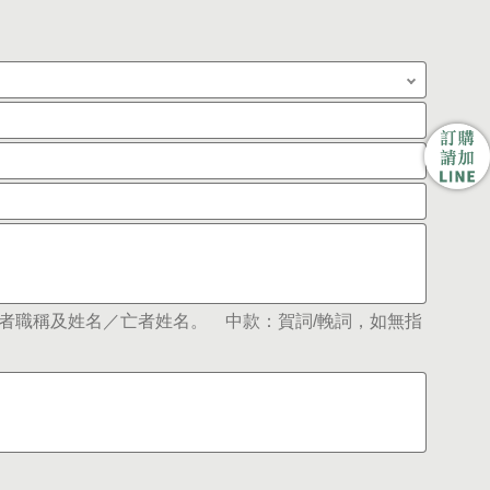
者職稱及姓名／亡者姓名。 中款：賀詞/輓詞，如無指