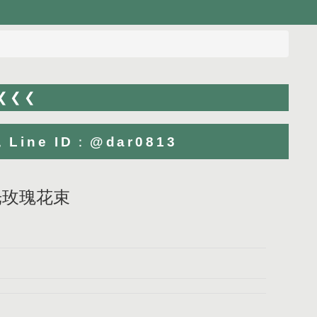
 ❮❮❮
ne ID：@dar0813
晨光玫瑰花束