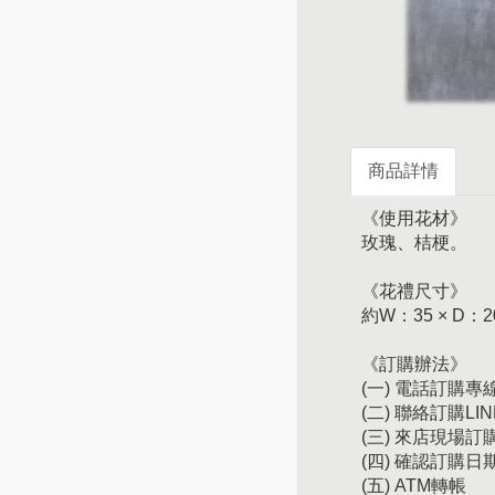
商品詳情
《使用花材》
玫瑰、桔梗。
《花禮尺寸》
約W：35 × D：2
《訂購辦法》
(一) 電話訂購專線：
(二) 聯絡訂購LIN
(三) 來店現場
(四) 確認訂購
(五) ATM轉帳