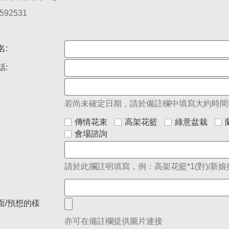
5592531
名:
話:
若尚未確定日期，請於備註欄中填寫大約時間
傳情花束
高架花籃
綠意盆栽
會場諮詢
請於此攔註明填寫，例：高架花籃*1(對)/新娘捧
面/預想的樣
亦可在備註欄提供圖片連接