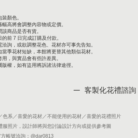
包裝顏色。
漲幅高將會調整內容物或定價。
問該商品是否有貨。
的前 7 日完成訂購及付款。
電洽詢，或欲調整花色、花材亦可事先告知。
如當季花材短缺，本館將更替其他類似花材。
考用，與實品會有些許差異。
屬版權，如有盜用將訴諸法律途徑。
客製化花禮諮詢
期／色系／喜愛的花材／不能使用的花材／喜愛的花禮照片
供禮服照片，設計師將與您討論設計方向或提供參考圖
官方帳號洽詢：
@dar0813