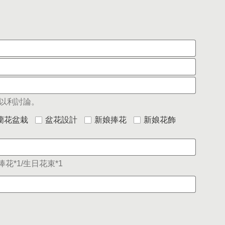
以利討論。
蘭花盆栽
盆花設計
新娘捧花
新娘花飾
花*1/生日花束*1