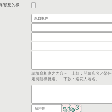
頁/預想的樣
:
:
請填寫相應之內容－ 上款：開幕店名／榮任
定將隨機挑選。 下款：送花人署名。