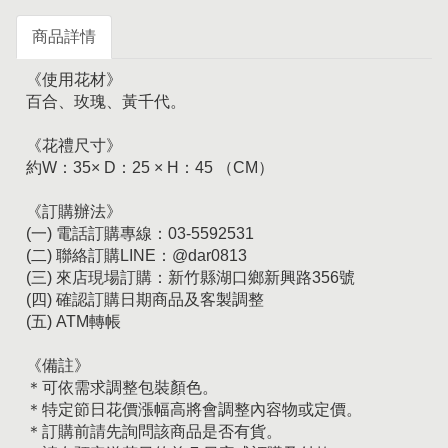
商品詳情
《使用花材》
百合、玫瑰、黃千代。
《花禮尺寸》
約W：35× D：25 × H：45 （CM）
《訂購辦法》
(一) 電話訂購專線：03-5592531
(二) 聯絡訂購LINE：@dar0813
(三) 來店現場訂購：新竹縣湖口鄉新興路356號
(四) 確認訂購日期商品及客製調整
(五) ATM轉帳
《備註》
＊可依需求調整包裝顏色。
＊特定節日花價漲幅高將會調整內容物或定價。
＊訂購前請先詢問該商品是否有貨。