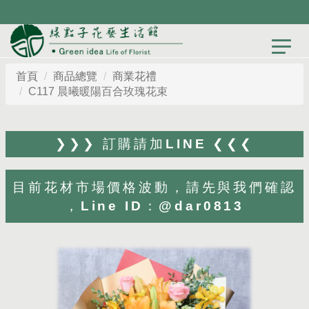
首頁
商品總覽
商業花禮
C117 晨曦暖陽百合玫瑰花束
❯❯❯ 訂購請加LINE ❮❮❮
目前花材市場價格波動，請先與我們確認
，Line ID：@dar0813