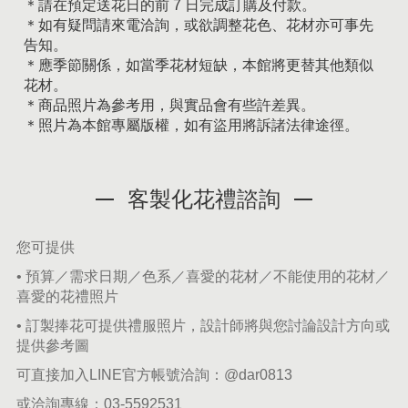
＊請在預定送花日的前 7 日完成訂購及付款。
＊如有疑問請來電洽詢，或欲調整花色、花材亦可事先
告知。
＊應季節關係，如當季花材短缺，本館將更替其他類似
花材。
＊商品照片為參考用，與實品會有些許差異。
＊照片為本館專屬版權，如有盜用將訴諸法律途徑。
客製化花禮諮詢
您可提供
• 預算／需求日期／色系／喜愛的花材／不能使用的花材／
喜愛的花禮照片
• 訂製捧花可提供禮服照片，設計師將與您討論設計方向或
提供參考圖
可直接加入LINE官方帳號洽詢：
@dar0813
或洽詢專線：
03-5592531