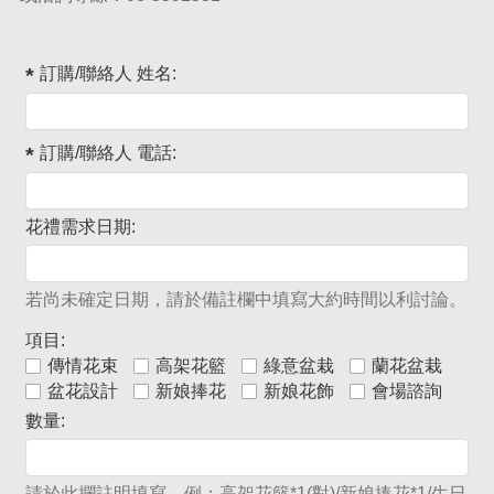
訂購/聯絡人 姓名:
訂購/聯絡人 電話:
花禮需求日期:
若尚未確定日期，請於備註欄中填寫大約時間以利討論。
項目:
傳情花束
高架花籃
綠意盆栽
蘭花盆栽
盆花設計
新娘捧花
新娘花飾
會場諮詢
數量:
請於此攔註明填寫，例：高架花籃*1(對)/新娘捧花*1/生日