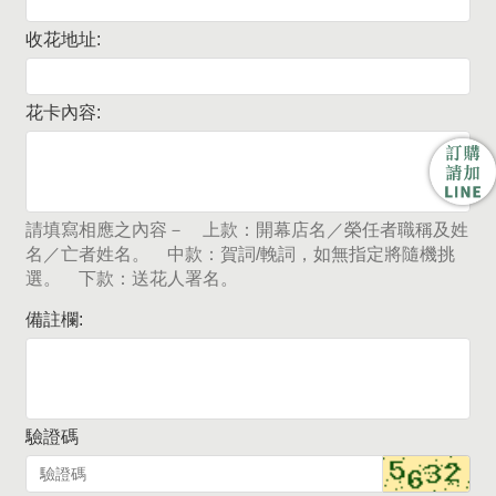
收花地址:
花卡內容:
請填寫相應之內容－ 上款：開幕店名／榮任者職稱及姓
名／亡者姓名。 中款：賀詞/輓詞，如無指定將隨機挑
選。 下款：送花人署名。
備註欄:
驗證碼