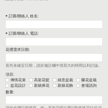
訂購/聯絡人 姓名:
訂購/聯絡人 電話:
花禮需求日期:
若尚未確定日期，請於備註欄中填寫大約時間以利討論。
項目:
傳情花束
高架花籃
綠意盆栽
蘭花盆栽
盆花設計
新娘捧花
新娘花飾
會場諮詢
數量:
請於此攔註明填寫，例：高架花籃*1(對)/新娘捧花*1/生日