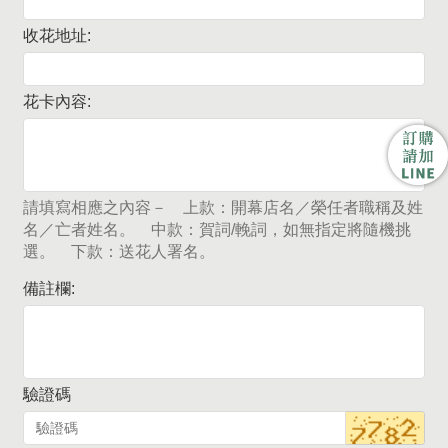
收花地址:
花卡內容:
請填寫相應之內容－ 上款：開幕店名／榮任者職稱及姓
名／亡者姓名。 中款：賀詞/輓詞，如無指定將隨機挑
選。 下款：送花人署名。
備註欄:
驗證碼