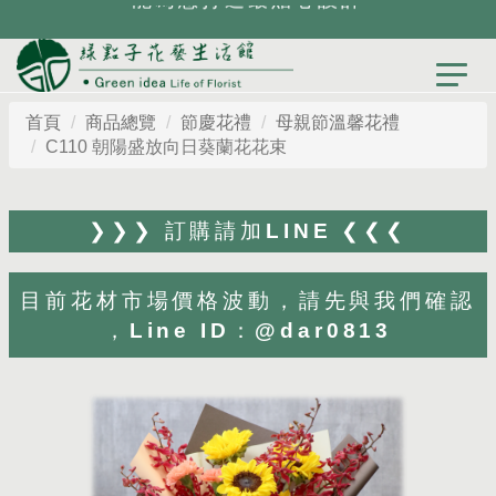
首頁
商品總覽
節慶花禮
母親節溫馨花禮
C110 朝陽盛放向日葵蘭花花束
❯❯❯ 訂購請加LINE ❮❮❮
目前花材市場價格波動，請先與我們確認
，Line ID：@dar0813