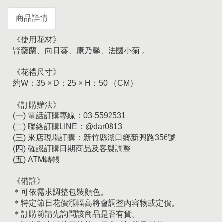
商品詳情
《使用花材》
腎藥蘭、向日葵、康乃馨、法國小菊 。
《花禮尺寸》
約W：35 × D：25 × H：50 （CM）
《訂購辦法》
(一) 電話訂購專線：03-5592531
(二) 聯絡訂購LINE：@dar0813
(三) 來店現場訂購：新竹縣湖口鄉新興路356號
(四) 確認訂購日期商品及客製調整
(五) ATM轉帳
《備註》
＊可依需求調整包裝顏色。
＊特定節日花價漲幅高將會調整內容物或定價。
＊訂購前請先詢問該商品是否有貨。