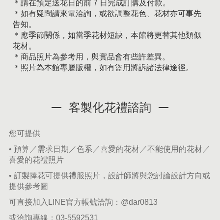
＊請在預定送花日的前 7 日完成訂購及付款。
＊如有疑問請來電洽詢，或欲調整花色、花材亦可事先
告知。
＊應季節關係，如當季花材短缺，本館將更替其他類似
花材。
＊商品照片為參考用，與實品會有些許差異。
＊照片為本館專屬版權，如有盜用將訴諸法律途徑。
客製化花禮諮詢
您可提供
• 預算／需求日期／色系／喜愛的花材／不能使用的花材／
喜愛的花禮照片
• 訂製捧花可提供禮服照片，設計師將與您討論設計方向或
提供參考圖
可直接加入LINE官方帳號洽詢：
@dar0813
或洽詢專線：
03-5592531