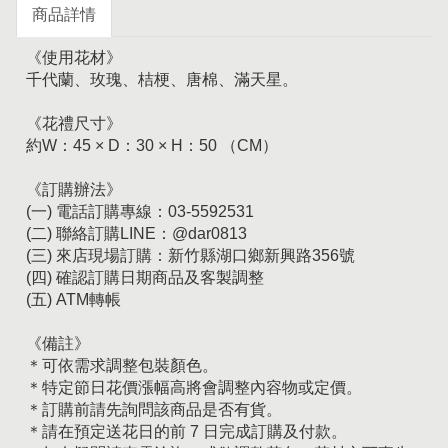
商品詳情
《使用花材》
千代蘭、玫瑰、桔梗、唐棉、滿天星。
《花禮尺寸》
約W：45 × D：30 × H：50 （CM）
《訂購辦法》
(一) 電話訂購專線：03-5592531
(二) 聯絡訂購LINE：@dar0813
(三) 來店現場訂購：新竹縣湖口鄉新興路356號
(四) 確認訂購日期商品及客製調整
(五) ATM轉帳
《備註》
＊可依需求調整包裝顏色。
＊特定節日花價漲幅高將會調整內容物或定價。
＊訂購前請先詢問該商品是否有貨。
＊請在預定送花日的前 7 日完成訂購及付款。