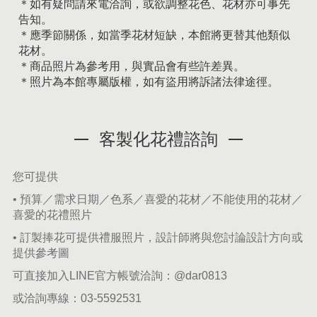
＊如有疑問請來電洽詢，或欲調整花色、花材亦可事先
告知。
＊應季節關係，如當季花材短缺，本館將更替其他類似
花材。
＊商品照片為參考用，與實品會有些許差異。
＊照片為本館專屬版權，如有盜用將訴諸法律途徑。
客製化花禮諮詢
您可提供
• 預算／需求日期／色系／喜愛的花材／不能使用的花材／
喜愛的花禮照片
• 訂製捧花可提供禮服照片，設計師將與您討論設計方向或
提供參考圖
可直接加入LINE官方帳號洽詢：
@dar0813
或洽詢專線：
03-5592531