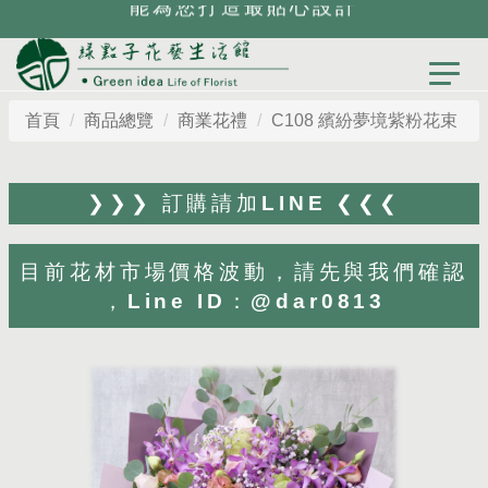
能為您打造最貼心設計
首頁
商品總覽
商業花禮
C108 繽紛夢境紫粉花束
❯❯❯ 訂購請加LINE ❮❮❮
目前花材市場價格波動，請先與我們確認
，Line ID：@dar0813