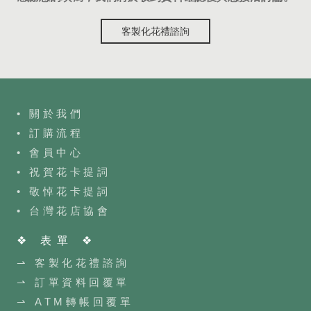
客製化花禮諮詢
• 關於我們
• 訂購流程
•
會員中心
• 祝賀花卡提詞
• 敬悼花卡提詞
•
台灣花店協會
❖ 表單 ❖
⇀ 客製化花禮諮詢
⇀ 訂單資料回覆單
⇀ ATM轉帳回覆單