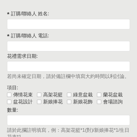
訂購/聯絡人 姓名:
訂購/聯絡人 電話:
花禮需求日期:
若尚未確定日期，請於備註欄中填寫大約時間以利討論。
項目:
傳情花束
高架花籃
綠意盆栽
蘭花盆栽
盆花設計
新娘捧花
新娘花飾
會場諮詢
數量:
請於此攔註明填寫，例：高架花籃*1(對)/新娘捧花*1/生日
花束*1