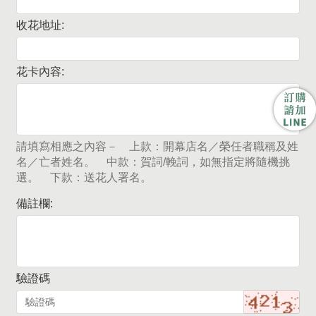
收花地址:
花卡內容:
請填寫相應之內容－ 上款：開幕店名／榮任者職稱及姓
名／亡者姓名。 中款：賀詞/輓詞，如無指定將隨機挑
選。 下款：送花人署名。
備註欄:
驗證碼