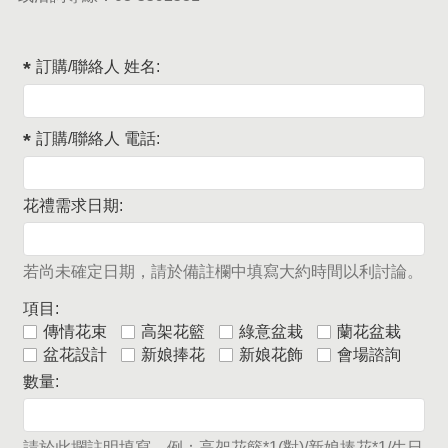
訂購/聯絡人 姓名:
訂購/聯絡人 電話:
花禮需求日期:
若尚未確定日期，請於備註欄中填寫大約時間以利討論。
項目:
傳情花束
高架花籃
綠意盆栽
蘭花盆栽
盆花設計
新娘捧花
新娘花飾
會場諮詢
數量:
請於此攔註明填寫，例：高架花籃*1(對)/新娘捧花*1/生日