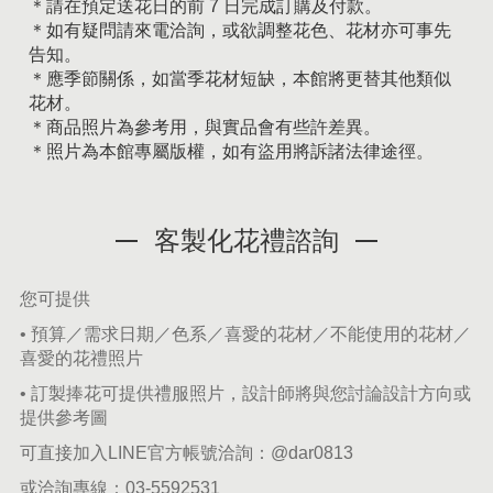
＊請在預定送花日的前 7 日完成訂購及付款。
＊如有疑問請來電洽詢，或欲調整花色、花材亦可事先
告知。
＊應季節關係，如當季花材短缺，本館將更替其他類似
花材。
＊商品照片為參考用，與實品會有些許差異。
＊照片為本館專屬版權，如有盜用將訴諸法律途徑。
客製化花禮諮詢
您可提供
• 預算／需求日期／色系／喜愛的花材／不能使用的花材／
喜愛的花禮照片
• 訂製捧花可提供禮服照片，設計師將與您討論設計方向或
提供參考圖
可直接加入LINE官方帳號洽詢：
@dar0813
或洽詢專線：
03-5592531