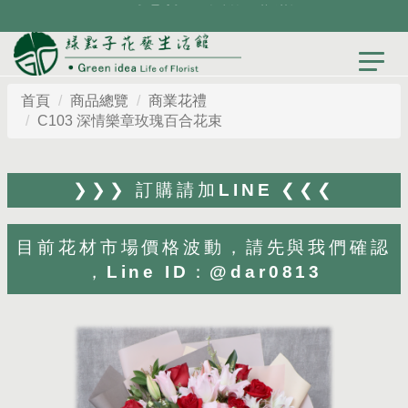
首頁
商品總覽
商業花禮
C103 深情樂章玫瑰百合花束
❯❯❯ 訂購請加LINE ❮❮❮
目前花材市場價格波動，請先與我們確認
，Line ID：@dar0813