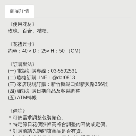
商品詳情
《使用花材》
玫瑰、百合、桔梗。
《花禮尺寸》
約W：40 × D：25× H：50 （CM）
《訂購辦法》
(一) 電話訂購專線：03-5592531
(二) 聯絡訂購LINE：@dar0813
(三) 來店現場訂購：新竹縣湖口鄉新興路356號
(四) 確認訂購日期商品及客製調整
(五) ATM轉帳
《備註》
＊可依需求調整包裝顏色。
＊特定節日花價漲幅高將會調整內容物或定價。
＊訂購前請先詢問該商品是否有貨。