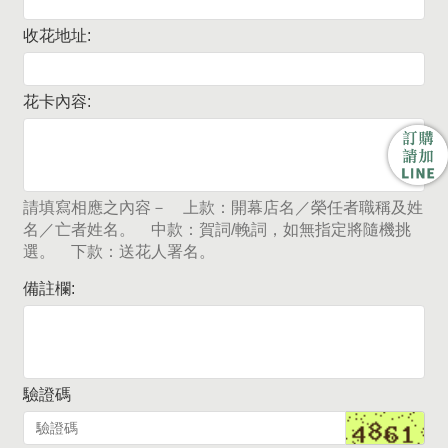
收花地址:
花卡內容:
請填寫相應之內容－ 上款：開幕店名／榮任者職稱及姓
名／亡者姓名。 中款：賀詞/輓詞，如無指定將隨機挑
選。 下款：送花人署名。
備註欄:
驗證碼