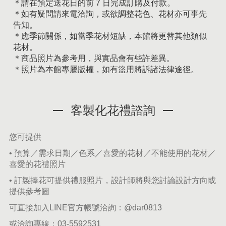
＊請在預定送花日的前 7 日完成訂購及付款。
＊如有疑問請來電洽詢，或欲調整花色、花材亦可事先
告知。
＊應季節關係，如當季花材短缺，本館將更替其他類似
花材。
＊商品照片為參考用，與實品會有些許差異。
＊照片為本館專屬版權，如有盜用將訴諸法律途徑。
客製化花禮諮詢
您可提供
• 預算／需求日期／色系／喜愛的花材／不能使用的花材／
喜愛的花禮照片
• 訂製捧花可提供禮服照片，設計師將與您討論設計方向或
提供參考圖
可直接加入LINE官方帳號洽詢：
@dar0813
或洽詢專線：
03-5592531