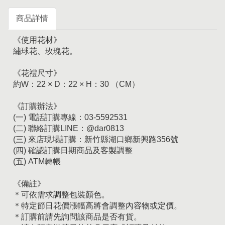
商品詳情
《使用花材》
繡球花、玫瑰花。
《花禮尺寸》
約W：22 × D：22 × H：30 （CM）
《訂購辦法》
(一) 電話訂購專線：03-5592531
(二) 聯絡訂購LINE：@dar0813
(三) 來店現場訂購：新竹縣湖口鄉新興路356號
(四) 確認訂購日期商品及客製調整
(五) ATM轉帳
《備註》
＊可依需求調整包裝顏色。
＊特定節日花價漲幅高將會調整內容物或定價。
＊訂購前請先詢問該商品是否有貨。