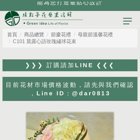
能為您打造最貼心設計
首頁
商品總覽
節慶花禮
母親節溫馨花禮
C101 晨露心語玫瑰繡球花束
❯❯❯ 訂購請加LINE ❮❮❮
目前花材市場價格波動，請先與我們確認
，Line ID：@dar0813