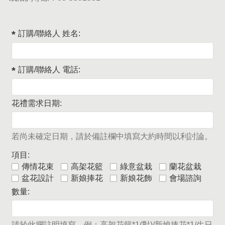
訂購/聯絡人 姓名:
訂購/聯絡人 電話:
花禮需求日期:
若尚未確定日期，請於備註欄中填寫大約時間以利討論。
項目:
傳情花束
高架花籃
綠意盆栽
蘭花盆栽
盆花設計
新娘捧花
新娘花飾
會場諮詢
數量:
請於此攔註明填寫，例：高架花籃*1(對)/新娘捧花*1/生日