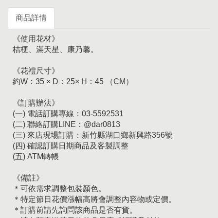
商品詳情
《使用花材》
桔梗、滿天星、康乃馨。
《花禮尺寸》
約W：35 × D：25× H：45 （CM）
《訂購辦法》
(一) 電話訂購專線：03-5592531
(二) 聯絡訂購LINE：@dar0813
(三) 來店現場訂購：新竹縣湖口鄉新興路356號
(四) 確認訂購日期商品及客製調整
(五) ATM轉帳
《備註》
＊可依需求調整包裝顏色。
＊特定節日花價漲幅高將會調整內容物或定價。
＊訂購前請先詢問該商品是否有貨。