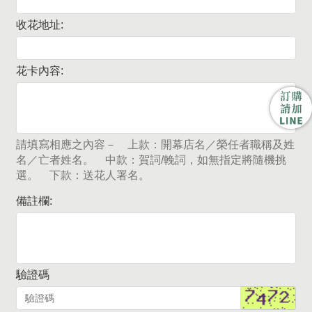
收花地址:
花卡內容:
請填寫相應之內容－ 上款：開幕店名／榮任者職稱及姓
名／亡者姓名。 中款：賀詞/輓詞，如無指定將隨機挑
選。 下款：送花人署名。
備註欄:
驗證碼