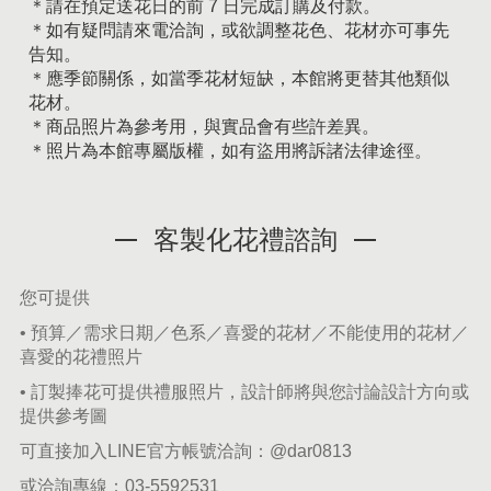
＊請在預定送花日的前 7 日完成訂購及付款。
＊如有疑問請來電洽詢，或欲調整花色、花材亦可事先
告知。
＊應季節關係，如當季花材短缺，本館將更替其他類似
花材。
＊商品照片為參考用，與實品會有些許差異。
＊照片為本館專屬版權，如有盜用將訴諸法律途徑。
客製化花禮諮詢
您可提供
• 預算／需求日期／色系／喜愛的花材／不能使用的花材／
喜愛的花禮照片
• 訂製捧花可提供禮服照片，設計師將與您討論設計方向或
提供參考圖
可直接加入LINE官方帳號洽詢：
@dar0813
或洽詢專線：
03-5592531