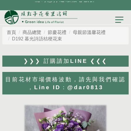
首頁
商品總覽
節慶花禮
母親節溫馨花禮
D192 暮光詩語桔梗花束
❯❯❯ 訂購請加LINE ❮❮❮
目前花材市場價格波動，請先與我們確認
，Line ID：@dar0813