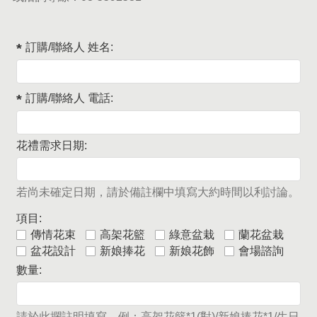
訂購/聯絡人 姓名:
訂購/聯絡人 電話:
花禮需求日期:
若尚未確定日期，請於備註欄中填寫大約時間以利討論。
項目:
傳情花束
高架花籃
綠意盆栽
蘭花盆栽
盆花設計
新娘捧花
新娘花飾
會場諮詢
數量:
請於此攔註明填寫，例：高架花籃*1(對)/新娘捧花*1/生日