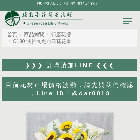
能為您打造最貼心設計
首頁
商品總覽
節慶花禮
C180 淡雅晨光向日葵花束
❯❯❯ 訂購請加LINE ❮❮❮
目前花材市場價格波動，請先與我們確認
，Line ID：@dar0813