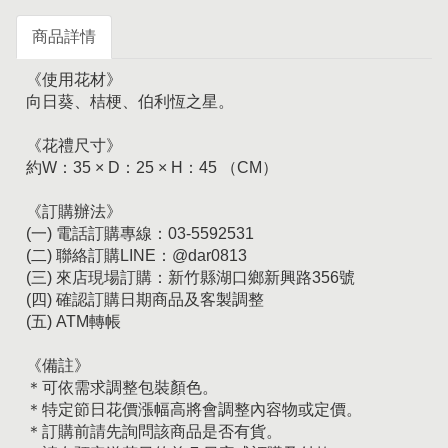
商品詳情
《使用花材》
向日葵、桔梗、伯利恆之星。
《花禮尺寸》
約W：35 × D：25 × H：45 （CM）
《訂購辦法》
(一) 電話訂購專線：03-5592531
(二) 聯絡訂購LINE：@dar0813
(三) 來店現場訂購：新竹縣湖口鄉新興路356號
(四) 確認訂購日期商品及客製調整
(五) ATM轉帳
《備註》
＊可依需求調整包裝顏色。
＊特定節日花價漲幅高將會調整內容物或定價。
＊訂購前請先詢問該商品是否有貨。