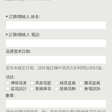
訂購/聯絡人 姓名:
訂購/聯絡人 電話:
花禮需求日期:
若尚未確定日期，請於備註欄中填寫大約時間以利討論。
項目:
傳情花束
高架花籃
綠意盆栽
蘭花盆栽
盆花設計
新娘捧花
新娘花飾
會場諮詢
數量:
請於此攔註明填寫，例：高架花籃*1(對)/新娘捧花*1/生日