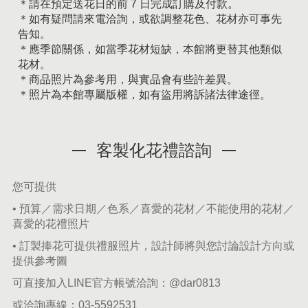
＊請在預定送花日的前 7 日完成訂購及付款。
＊如有疑問請來電洽詢，或欲調整花色、花材亦可事先
告知。
＊應季節關係，如當季花材短缺，本館將更替其他類似
花材。
＊商品照片為參考用，與實品會有些許差異。
＊照片為本館專屬版權，如有盜用將訴諸法律途徑。
客製化花禮諮詢
您可提供
• 預算／需求日期／色系／喜愛的花材／不能使用的花材／
喜愛的花禮照片
• 訂製捧花可提供禮服照片，設計師將與您討論設計方向或
提供參考圖
可直接加入LINE官方帳號洽詢：
@dar0813
或洽詢專線：
03-5592531