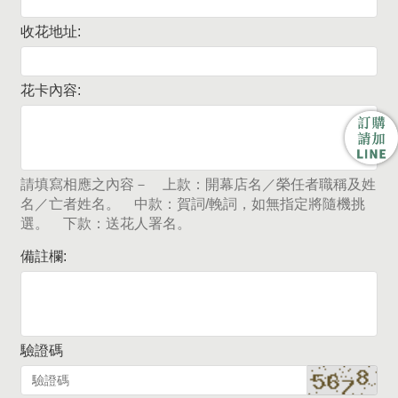
收花地址:
花卡內容:
請填寫相應之內容－ 上款：開幕店名／榮任者職稱及姓
名／亡者姓名。 中款：賀詞/輓詞，如無指定將隨機挑
選。 下款：送花人署名。
備註欄:
驗證碼