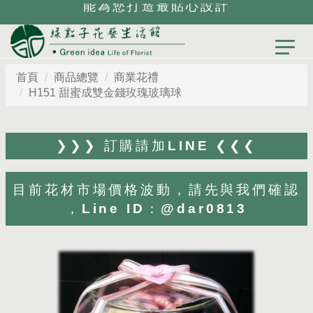
能為您打造最貼心設計
首頁
商品總覽
商業花禮
H151 甜蜜成雙金錢玫瑰玻璃球
❯❯❯ 訂購請加LINE ❮❮❮
目前花材市場價格波動，請先與我們確認
，Line ID：@dar0813