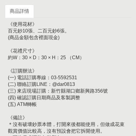
商品詳情
《使用花材》
百元鈔10張、二百元鈔6張。
(商品金額包含裡面現金)
《花禮尺寸》
約W：30 × D：30 × H：25 （CM）
《訂購辦法》
(一) 電話訂購專線：03-5592531
(二) 聯絡訂購LINE：@dar0813
(三) 來店現場訂購：新竹縣湖口鄉新興路356號
(四) 確認訂購日期商品及客製調整
(五) ATM轉帳
《備註》
＊沒有破壞鈔票本體，打開來後都能使用，但做成花束
觀賞價值比較高，沒有預設會把它拆開使用。