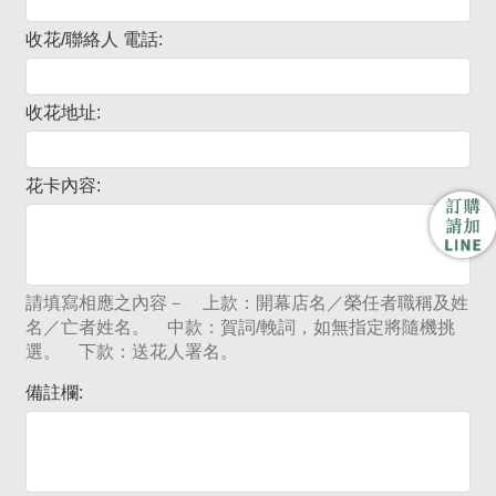
收花/聯絡人 電話:
收花地址:
花卡內容:
請填寫相應之內容－ 上款：開幕店名／榮任者職稱及姓
名／亡者姓名。 中款：賀詞/輓詞，如無指定將隨機挑
選。 下款：送花人署名。
備註欄: