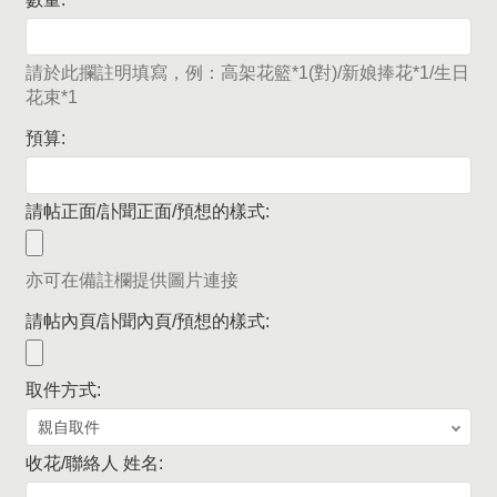
請於此攔註明填寫，例：高架花籃*1(對)/新娘捧花*1/生日
花束*1
預算:
請帖正面/訃聞正面/預想的樣式:
亦可在備註欄提供圖片連接
請帖內頁/訃聞內頁/預想的樣式:
取件方式:
收花/聯絡人 姓名: