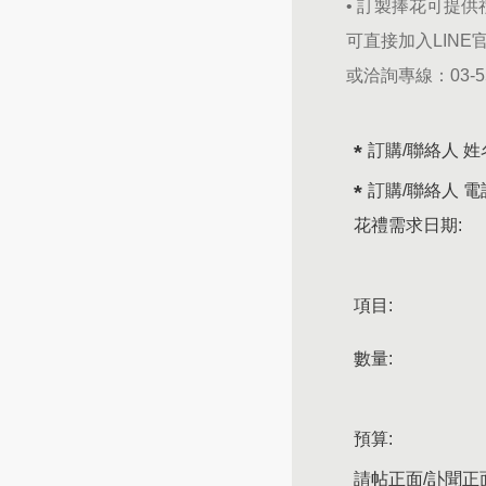
• 訂製捧花可提
可直接加入LINE
或洽詢專線：
03-
訂購/聯絡人 姓
訂購/聯絡人 電
花禮需求日期:
項目:
數量:
預算:
請帖正面/訃聞正