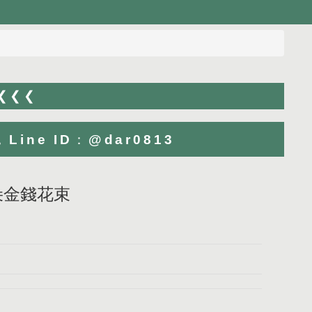
 ❮❮❮
ne ID：@dar0813
朵朵金錢花束