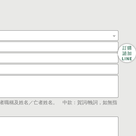
者職稱及姓名／亡者姓名。 中款：賀詞/輓詞，如無指