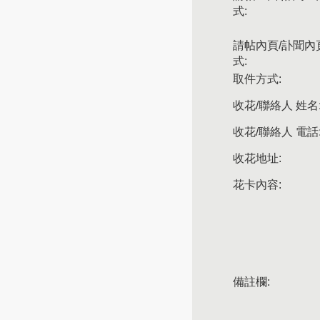
式:
請帖內頁/訃聞內
式:
取件方式:
收花/聯絡人 姓名
收花/聯絡人 電話
收花地址:
花卡內容:
備註欄: