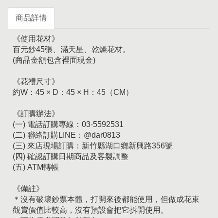
商品詳情
《使用花材》
百元鈔45張、滿天星、乾燥花材。
(商品金額包含裡面現金)
《花禮尺寸》
約W：45 × D：45 × H：45（CM）
《訂購辦法》
(一) 電話訂購專線：03-5592531
(二) 聯絡訂購LINE：@dar0813
(三) 來店現場訂購：新竹縣湖口鄉新興路356號
(四) 確認訂購日期商品及客製調整
(五) ATM轉帳
《備註》
＊沒有破壞鈔票本體，打開來後都能使用，但做成花束
觀賞價值比較高，沒有預設會把它拆開使用。