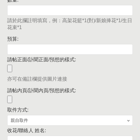
請於此攔註明填寫，例：高架花籃*1(對)/新娘捧花*1/生日
花束*1
預算:
請帖正面/訃聞正面/預想的樣式:
亦可在備註欄提供圖片連接
請帖內頁/訃聞內頁/預想的樣式:
取件方式:
收花/聯絡人 姓名: