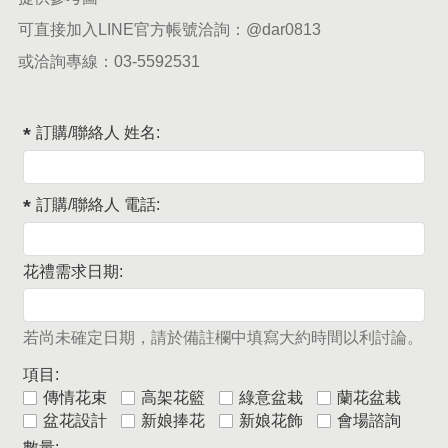
可直接加入LINE官方帳號洽詢：
@dar0813
或洽詢專線：
03-5592531
訂購/聯絡人 姓名:
訂購/聯絡人 電話:
花禮需求日期:
若尚未確定日期，請於備註欄中填寫大約時間以利討論。
項目:
傳情花束
高架花籃
綠意盆栽
蘭花盆栽
盆花設計
新娘捧花
新娘花飾
會場諮詢
數量: