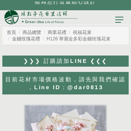
能為您打造最貼心設計
首頁
商品總覽
商業花禮
祝福花束
金錢玫瑰花禮
H126 華麗金多彩金錢玫瑰花束
❯❯❯ 訂購請加LINE ❮❮❮
目前花材市場價格波動，請先與我們確認
，Line ID：@dar0813