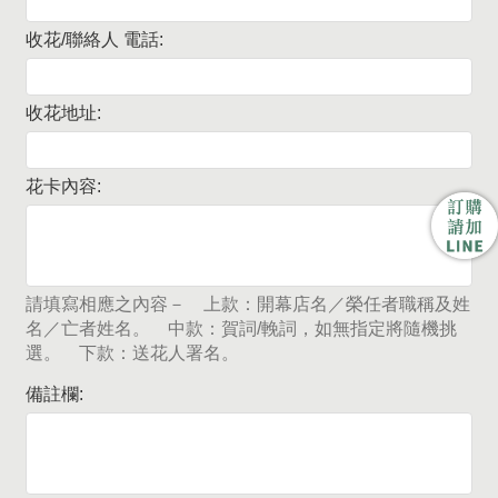
收花/聯絡人 電話:
收花地址:
花卡內容:
請填寫相應之內容－ 上款：開幕店名／榮任者職稱及姓
名／亡者姓名。 中款：賀詞/輓詞，如無指定將隨機挑
選。 下款：送花人署名。
備註欄: