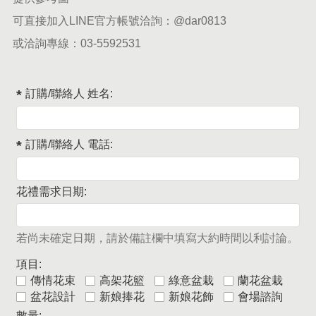
可直接加入LINE官方帳號洽詢：
@dar0813
或洽詢專線：
03-5592531
訂購/聯絡人 姓名:
訂購/聯絡人 電話:
花禮需求日期:
若尚未確定日期，請於備註欄中填寫大約時間以利討論。
項目:
傳情花束
高架花籃
綠意盆栽
蘭花盆栽
盆花設計
新娘捧花
新娘花飾
會場諮詢
數量: