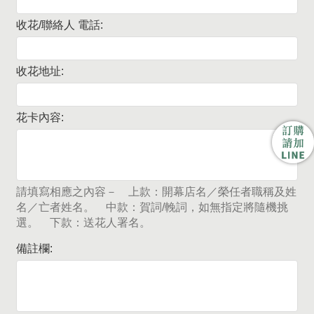
收花/聯絡人 電話:
收花地址:
花卡內容:
請填寫相應之內容－ 上款：開幕店名／榮任者職稱及姓
名／亡者姓名。 中款：賀詞/輓詞，如無指定將隨機挑
選。 下款：送花人署名。
備註欄: