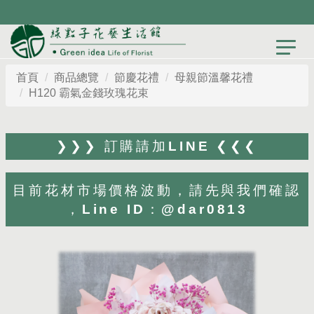
首頁
商品總覽
節慶花禮
母親節溫馨花禮
H120 霸氣金錢玫瑰花束
❯❯❯ 訂購請加LINE ❮❮❮
目前花材市場價格波動，請先與我們確認
，Line ID：@dar0813