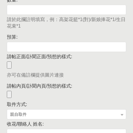
請於此攔註明填寫，例：高架花籃*1(對)/新娘捧花*1/生日
花束*1
預算:
請帖正面/訃聞正面/預想的樣式:
亦可在備註欄提供圖片連接
請帖內頁/訃聞內頁/預想的樣式:
取件方式:
收花/聯絡人 姓名: