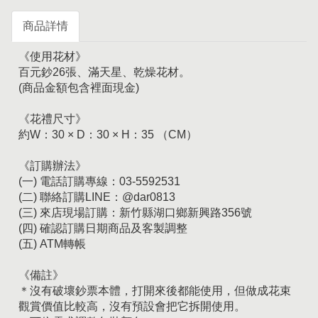
商品詳情
《使用花材》
百元鈔26張、滿天星、乾燥花材。
(商品金額包含裡面現金)
《花禮尺寸》
約W：30 × D：30 × H：35 （CM）
《訂購辦法》
(一) 電話訂購專線：03-5592531
(二) 聯絡訂購LINE：@dar0813
(三) 來店現場訂購：新竹縣湖口鄉新興路356號
(四) 確認訂購日期商品及客製調整
(五) ATM轉帳
《備註》
＊沒有破壞鈔票本體，打開來後都能使用，但做成花束
觀賞價值比較高，沒有預設會把它拆開使用。