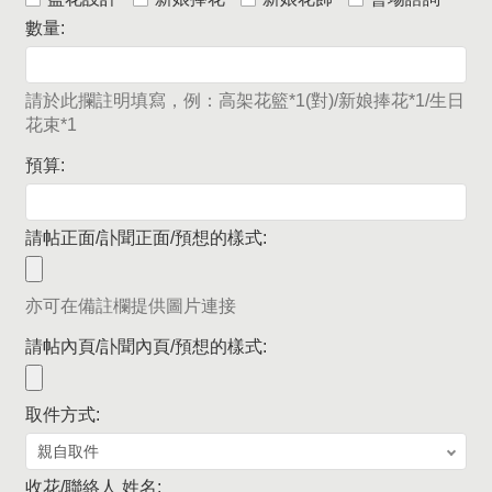
數量:
請於此攔註明填寫，例：高架花籃*1(對)/新娘捧花*1/生日
花束*1
預算:
請帖正面/訃聞正面/預想的樣式:
亦可在備註欄提供圖片連接
請帖內頁/訃聞內頁/預想的樣式:
取件方式:
收花/聯絡人 姓名: