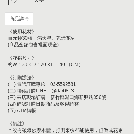
商品詳情
《使用花材》
百元鈔30張、滿天星、乾燥花材。
(商品金額包含裡面現金)
《花禮尺寸》
約W：30 × D：20 × H：40 （CM）
《訂購辦法》
(一) 電話訂購專線：03-5592531
(二) 聯絡訂購LINE：@dar0813
(三) 來店現場訂購：新竹縣湖口鄉新興路356號
(四) 確認訂購日期商品及客製調整
(五) ATM轉帳
《備註》
＊沒有破壞鈔票本體，打開來後都能使用，但做成花束