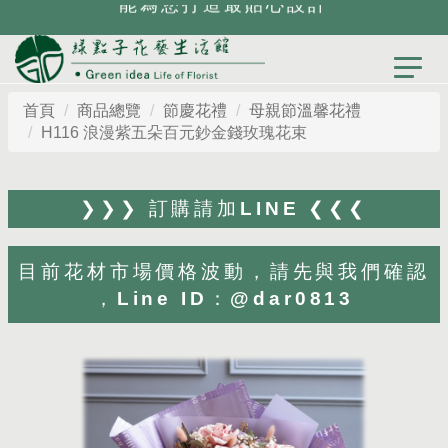
首頁
商品總覽
節慶花禮
母親節溫馨花禮
H116 浪漫紫五朵百元鈔金錢玫瑰花束
❯❯❯ 訂購請加LINE ❮❮❮
目前花材市場價格波動，請先與我們確認
，Line ID：@dar0813