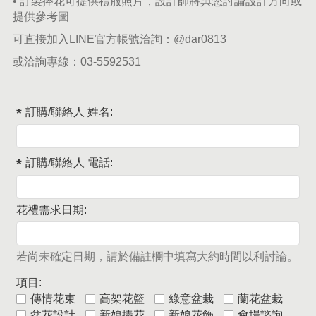
• 訂製捧花可提供禮服照片，設計師將與您討論設計方向或
提供參考圖
可直接加入LINE官方帳號洽詢：
@dar0813
或洽詢專線：
03-5592531
訂購/聯絡人 姓名:
訂購/聯絡人 電話:
花禮需求日期:
若尚未確定日期，請於備註欄中填寫大約時間以利討論。
項目:
傳情花束
高架花籃
綠意盆栽
蘭花盆栽
盆花設計
新娘捧花
新娘花飾
會場諮詢