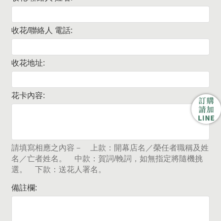
收花/聯絡人 電話:
收花地址:
花卡內容:
請填寫相應之內容－ 上款：開幕店名／榮任者職稱及姓
名／亡者姓名。 中款：賀詞/輓詞，如無指定將隨機挑
選。 下款：送花人署名。
備註欄: