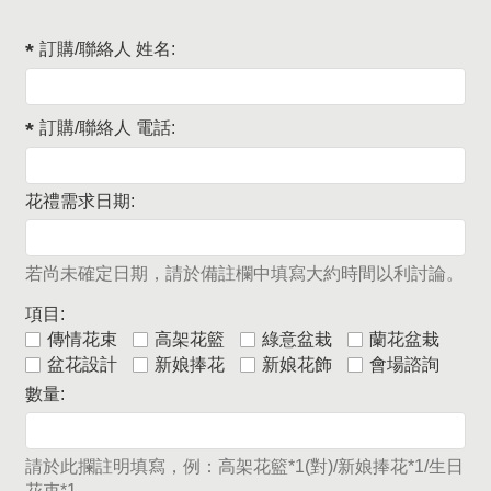
訂購/聯絡人 姓名:
訂購/聯絡人 電話:
花禮需求日期:
若尚未確定日期，請於備註欄中填寫大約時間以利討論。
項目:
傳情花束
高架花籃
綠意盆栽
蘭花盆栽
盆花設計
新娘捧花
新娘花飾
會場諮詢
數量:
請於此攔註明填寫，例：高架花籃*1(對)/新娘捧花*1/生日
花束*1