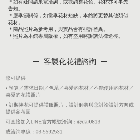
＊如有疑問請來電洽詢，或欲調整花色、花材亦可事先
告知。
＊應季節關係，如當季花材短缺，本館將更替其他類似
花材。
＊商品照片為參考用，與實品會有些許差異。
＊照片為本館專屬版權，如有盜用將訴諸法律途徑。
客製化花禮諮詢
您可提供
• 預算／需求日期／色系／喜愛的花材／不能使用的花材／
喜愛的花禮照片
• 訂製捧花可提供禮服照片，設計師將與您討論設計方向或
提供參考圖
可直接加入LINE官方帳號洽詢：
@dar0813
或洽詢專線：
03-5592531