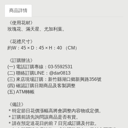
商品詳情
《使用花材》
玫瑰花、滿天星、尤加利葉。
《花禮尺寸》
約W：45 × D：45 × H：40 （CM）
《訂購辦法》
(一) 電話訂購專線：03-5592531
(二) 聯絡訂購LINE：@dar0813
(三) 來店現場訂購：新竹縣湖口鄉新興路356號
(四) 確認訂購日期商品及客製調整
(五) ATM轉帳
《備註》
＊特定節日花價漲幅高將會調整內容物或定價。
＊訂購前請先詢問該商品是否有貨。
＊請在預定送花日的前 7 日完成訂購及付款。