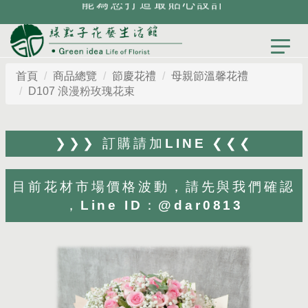
能為您打造最貼心設計
首頁
商品總覽
節慶花禮
母親節溫馨花禮
D107 浪漫粉玫瑰花束
❯❯❯ 訂購請加LINE ❮❮❮
目前花材市場價格波動，請先與我們確認
，Line ID：@dar0813