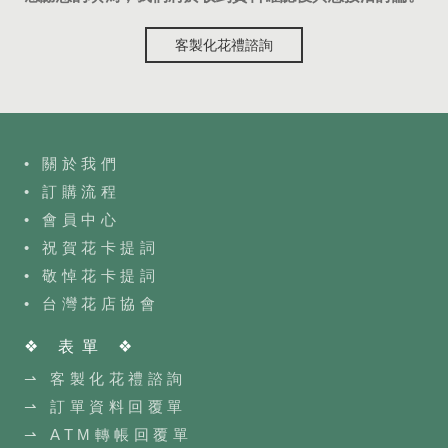
客製化花禮諮詢
• 關於我們
• 訂購流程
•
會員中心
• 祝賀花卡提詞
• 敬悼花卡提詞
•
台灣花店協會
❖ 表單 ❖
⇀ 客製化花禮諮詢
⇀ 訂單資料回覆單
⇀ ATM轉帳回覆單