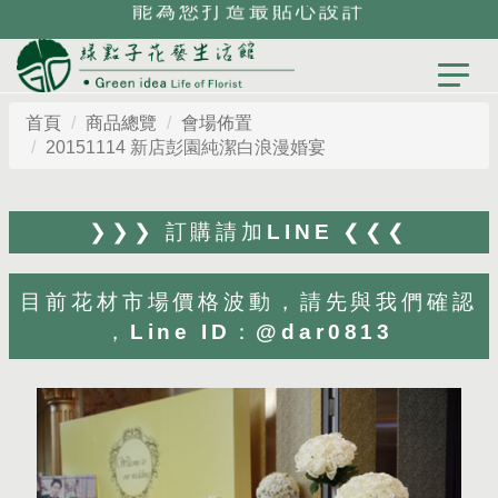
能為您打造最貼心設計
首頁
商品總覽
會場佈置
20151114 新店彭園純潔白浪漫婚宴
❯❯❯ 訂購請加LINE ❮❮❮
目前花材市場價格波動，請先與我們確認
，Line ID：@dar0813