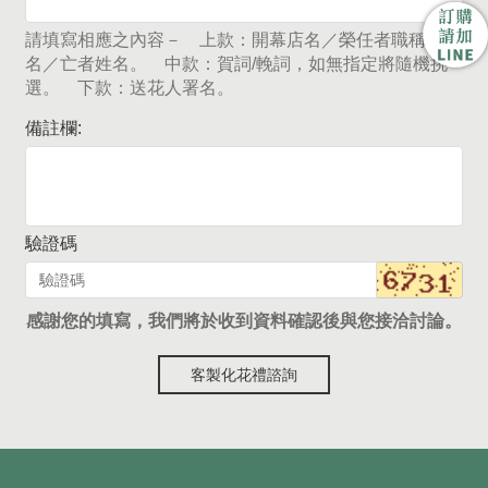
請填寫相應之內容－ 上款：開幕店名／榮任者職稱及姓
名／亡者姓名。 中款：賀詞/輓詞，如無指定將隨機挑
選。 下款：送花人署名。
備註欄:
驗證碼
感謝您的填寫，我們將於收到資料確認後與您接洽討論。
客製化花禮諮詢