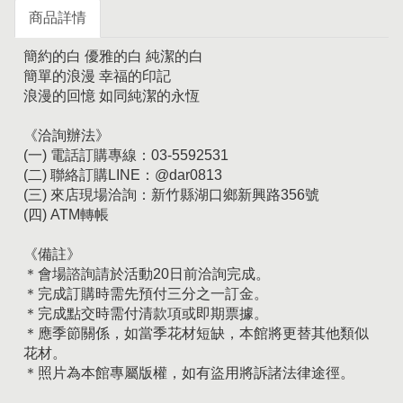
商品詳情
簡約的白 優雅的白 純潔的白
簡單的浪漫 幸福的印記
浪漫的回憶 如同純潔的永恆
《洽詢辦法》
(一) 電話訂購專線：03-5592531
(二) 聯絡訂購LINE：@dar0813
(三) 來店現場洽詢：新竹縣湖口鄉新興路356號
(四) ATM轉帳
《備註》
＊會場諮詢請於活動20日前洽詢完成。
＊完成訂購時需先預付三分之一訂金。
＊完成點交時需付清款項或即期票據。
＊應季節關係，如當季花材短缺，本館將更替其他類似
花材。
＊照片為本館專屬版權，如有盜用將訴諸法律途徑。