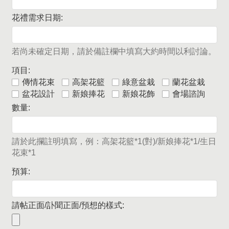
花禮需求日期:
若尚未確定日期，請於備註欄中填寫大約時間以利討論。
項目:
傳情花束
高架花籃
綠意盆栽
蘭花盆栽
盆花設計
新娘捧花
新娘花飾
會場諮詢
數量:
請於此攔註明填寫，例：高架花籃*1(對)/新娘捧花*1/生日
花束*1
預算:
請帖正面/訃聞正面/預想的樣式: