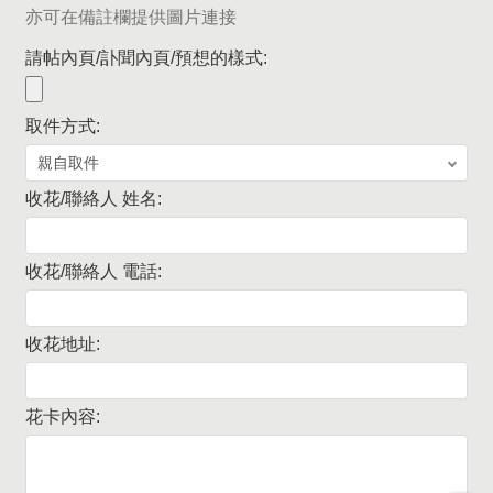
亦可在備註欄提供圖片連接
請帖內頁/訃聞內頁/預想的樣式:
取件方式:
收花/聯絡人 姓名:
收花/聯絡人 電話:
收花地址:
花卡內容: