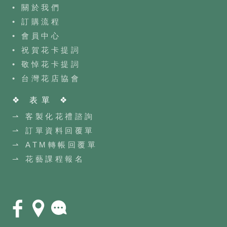
• 關於我們
• 訂購流程
•
會員中心
• 祝賀花卡提詞
• 敬悼花卡提詞
•
台灣花店協會
❖ 表單 ❖
⇀ 客製化花禮諮詢
⇀ 訂單資料回覆單
⇀ ATM轉帳回覆單
⇀ 花藝課程報名