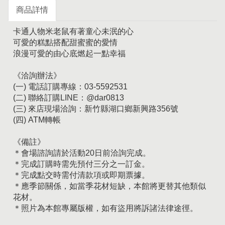
商品詳情
卡通人物米老鼠有著童心未泯的心
可愛的糕點搭配甜蜜蜜的愛情
浪漫可愛的由心底燃起一點幸福
《洽詢辦法》
(一) 電話訂購專線：03-5592531
(二) 聯絡訂購LINE：@dar0813
(三) 來店現場洽詢：新竹縣湖口鄉新興路356號
(四) ATM轉帳
《備註》
＊會場諮詢請於活動20日前洽詢完成。
＊完成訂購時需先預付三分之一訂金。
＊完成點交時需付清款項或即期票據。
＊應季節關係，如當季花材短缺，本館將更替其他類似
花材。
＊照片為本館專屬版權，如有盜用將訴諸法律途徑。