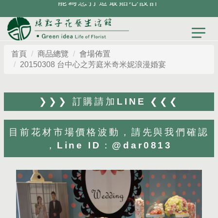
能為您打造最貼心設計
首頁
商品總覽
會場佈置
20150308 台中心之芳庭米奇米妮浪漫婚宴
❯❯❯ 訂購請加LINE ❮❮❮
目前花材市場價格波動，請先與我們確認
，Line ID：@dar0813