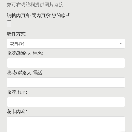
亦可在備註欄提供圖片連接
請帖內頁/訃聞內頁/預想的樣式:
取件方式:
收花/聯絡人 姓名:
收花/聯絡人 電話:
收花地址:
花卡內容: