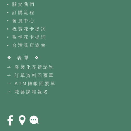
• 關於我們
• 訂購流程
•
會員中心
• 祝賀花卡提詞
• 敬悼花卡提詞
•
台灣花店協會
❖ 表單 ❖
⇀ 客製化花禮諮詢
⇀ 訂單資料回覆單
⇀ ATM轉帳回覆單
⇀ 花藝課程報名