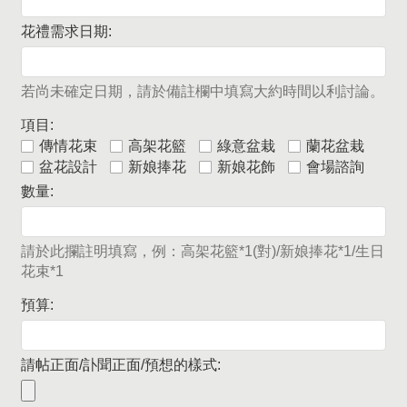
花禮需求日期:
若尚未確定日期，請於備註欄中填寫大約時間以利討論。
項目:
傳情花束
高架花籃
綠意盆栽
蘭花盆栽
盆花設計
新娘捧花
新娘花飾
會場諮詢
數量:
請於此攔註明填寫，例：高架花籃*1(對)/新娘捧花*1/生日
花束*1
預算:
請帖正面/訃聞正面/預想的樣式: