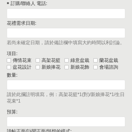
訂購/聯絡人 電話:
花禮需求日期:
若尚未確定日期，請於備註欄中填寫大約時間以利討論。
項目:
傳情花束
高架花籃
綠意盆栽
蘭花盆栽
盆花設計
新娘捧花
新娘花飾
會場諮詢
數量:
請於此攔註明填寫，例：高架花籃*1(對)/新娘捧花*1/生日
花束*1
預算:
請帖正面/訃聞正面/預想的樣式: