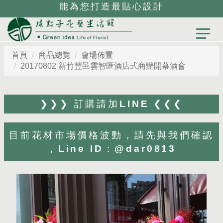
能為您打造最貼心設計
首頁
商品總覽
會場佈置
20170802 新竹豐邑雲智匯酒店式商辦開幕酒會
❯❯❯ 訂購請加LINE ❮❮❮
目前花材市場價格波動，請先與我們確認
，Line ID：@dar0813