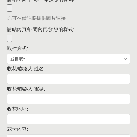
亦可在備註欄提供圖片連接
請帖內頁/訃聞內頁/預想的樣式:
取件方式:
收花/聯絡人 姓名:
收花/聯絡人 電話:
收花地址:
花卡內容: