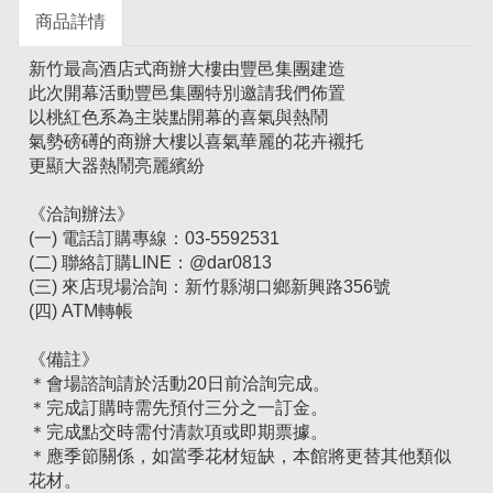
商品詳情
新竹最高酒店式商辦大樓由豐邑集團建造
此次開幕活動豐邑集團特別邀請我們佈置
以桃紅色系為主裝點開幕的喜氣與熱鬧
氣勢磅礡的商辦大樓以喜氣華麗的花卉襯托
更顯大器熱鬧亮麗繽紛
《洽詢辦法》
(一) 電話訂購專線：03-5592531
(二) 聯絡訂購LINE：@dar0813
(三) 來店現場洽詢：新竹縣湖口鄉新興路356號
(四) ATM轉帳
《備註》
＊會場諮詢請於活動20日前洽詢完成。
＊完成訂購時需先預付三分之一訂金。
＊完成點交時需付清款項或即期票據。
＊應季節關係，如當季花材短缺，本館將更替其他類似
花材。