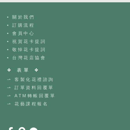
• 關於我們
• 訂購流程
•
會員中心
• 祝賀花卡提詞
• 敬悼花卡提詞
•
台灣花店協會
❖ 表單 ❖
⇀ 客製化花禮諮詢
⇀ 訂單資料回覆單
⇀ ATM轉帳回覆單
⇀ 花藝課程報名