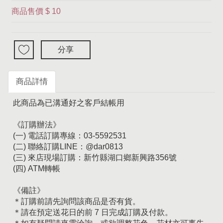
商品售價
$ 10
分享
商品詳情
此商品為已溝通好之客戶結帳用
《訂購辦法》
(一) 電話訂購專線：03-5592531
(二) 聯絡訂購LINE：@dar0813
(三) 來店現場訂購：新竹縣湖口鄉新興路356號
(四) ATM轉帳
《備註》
＊訂購前請先詢問該商品是否有貨。
＊請在預定送花日的前 7 日完成訂購及付款。