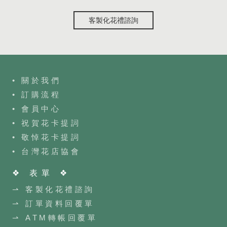
客製化花禮諮詢
• 關於我們
• 訂購流程
•
會員中心
• 祝賀花卡提詞
• 敬悼花卡提詞
•
台灣花店協會
❖ 表單 ❖
⇀ 客製化花禮諮詢
⇀ 訂單資料回覆單
⇀ ATM轉帳回覆單