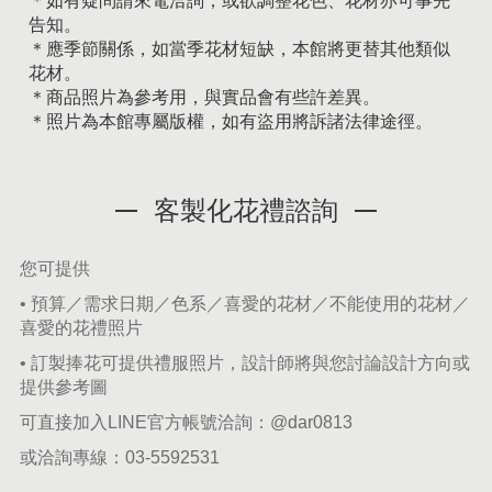
＊如有疑問請來電洽詢，或欲調整花色、花材亦可事先
告知。
＊應季節關係，如當季花材短缺，本館將更替其他類似
花材。
＊商品照片為參考用，與實品會有些許差異。
＊照片為本館專屬版權，如有盜用將訴諸法律途徑。
客製化花禮諮詢
您可提供
• 預算／需求日期／色系／喜愛的花材／不能使用的花材／
喜愛的花禮照片
• 訂製捧花可提供禮服照片，設計師將與您討論設計方向或
提供參考圖
可直接加入LINE官方帳號洽詢：
@dar0813
或洽詢專線：
03-5592531