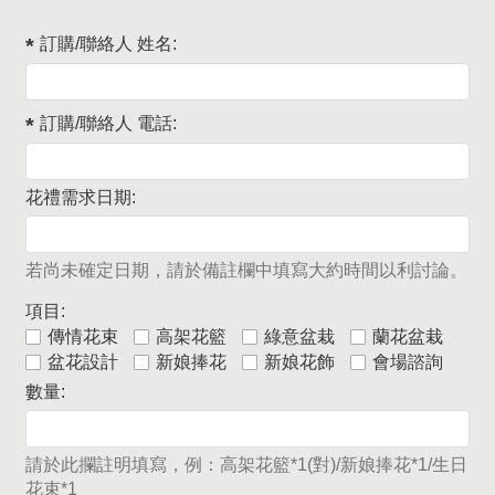
訂購/聯絡人 姓名:
訂購/聯絡人 電話:
花禮需求日期:
若尚未確定日期，請於備註欄中填寫大約時間以利討論。
項目:
傳情花束
高架花籃
綠意盆栽
蘭花盆栽
盆花設計
新娘捧花
新娘花飾
會場諮詢
數量:
請於此攔註明填寫，例：高架花籃*1(對)/新娘捧花*1/生日
花束*1