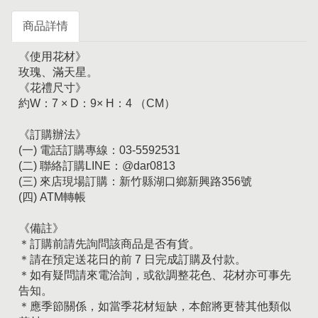
商品詳情
《使用花材》
玫瑰、滿天星。
《花禮尺寸》
約W：7 × D：9× H：4 （CM）
《訂購辦法》
(一) 電話訂購專線：03-5592531
(二) 聯絡訂購LINE：@dar0813
(三) 來店現場訂購：新竹縣湖口鄉新興路356號
(四) ATM轉帳
《備註》
＊訂購前請先詢問該商品是否有貨。
＊請在預定送花日的前 7 日完成訂購及付款。
＊如有疑問請來電洽詢，或欲調整花色、花材亦可事先
告知。
＊應季節關係，如當季花材短缺，本館將更替其他類似