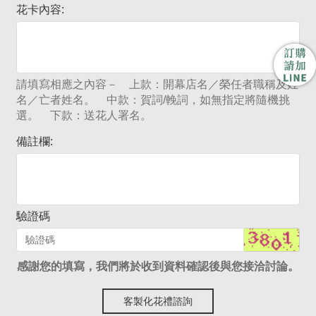
花卡內容:
請填寫相應之內容－ 上款：開幕店名／榮任者職稱及姓
名／亡者姓名。 中款：賀詞/輓詞，如無指定將隨機挑
選。 下款：送花人署名。
備註欄:
驗證碼
感謝您的填寫，我們將於收到資料確認後與您接洽討論。
客製化花禮諮詢