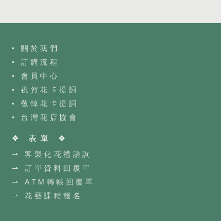
• 關於我們
• 訂購流程
•
會員中心
• 祝賀花卡提詞
• 敬悼花卡提詞
•
台灣花店協會
❖ 表單 ❖
⇀ 客製化花禮諮詢
⇀ 訂單資料回覆單
⇀ ATM轉帳回覆單
⇀ 花藝課程報名