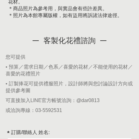
花材。
＊商品照片為參考用，與實品會有些許差異。
＊照片為本館專屬版權，如有盜用將訴諸法律途徑。
客製化花禮諮詢
您可提供
• 預算／需求日期／色系／喜愛的花材／不能使用的花材／
喜愛的花禮照片
• 訂製捧花可提供禮服照片，設計師將與您討論設計方向或
提供參考圖
可直接加入LINE官方帳號洽詢：
@dar0813
或洽詢專線：
03-5592531
訂購/聯絡人 姓名: