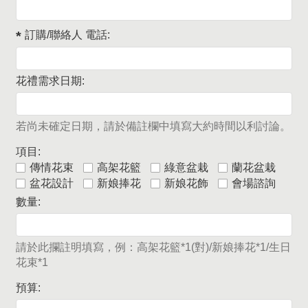
訂購/聯絡人 電話:
花禮需求日期:
若尚未確定日期，請於備註欄中填寫大約時間以利討論。
項目:
傳情花束
高架花籃
綠意盆栽
蘭花盆栽
盆花設計
新娘捧花
新娘花飾
會場諮詢
數量:
請於此攔註明填寫，例：高架花籃*1(對)/新娘捧花*1/生日
花束*1
預算: