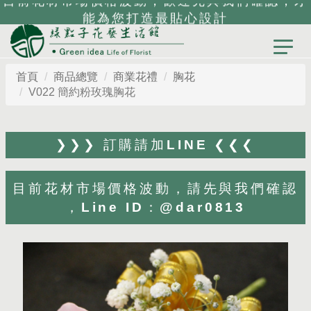
能為您打造最貼心設計
首頁
商品總覽
商業花禮
胸花
V022 簡約粉玫瑰胸花
❯❯❯ 訂購請加LINE ❮❮❮
目前花材市場價格波動，請先與我們確認
，Line ID：@dar0813