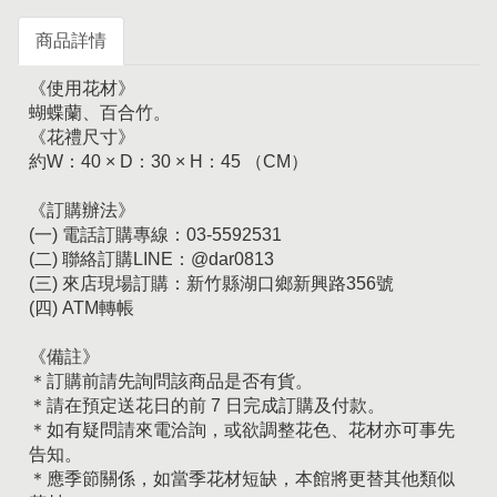
商品詳情
《使用花材》
蝴蝶蘭、百合竹。
《花禮尺寸》
約W：40 × D：30 × H：45 （CM）
《訂購辦法》
(一) 電話訂購專線：03-5592531
(二) 聯絡訂購LINE：@dar0813
(三) 來店現場訂購：新竹縣湖口鄉新興路356號
(四) ATM轉帳
《備註》
＊訂購前請先詢問該商品是否有貨。
＊請在預定送花日的前 7 日完成訂購及付款。
＊如有疑問請來電洽詢，或欲調整花色、花材亦可事先
告知。
＊應季節關係，如當季花材短缺，本館將更替其他類似