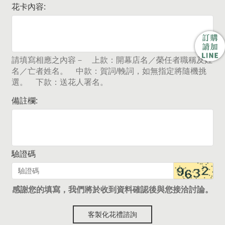
花卡內容:
請填寫相應之內容－ 上款：開幕店名／榮任者職稱及姓
名／亡者姓名。 中款：賀詞/輓詞，如無指定將隨機挑
選。 下款：送花人署名。
備註欄:
驗證碼
感謝您的填寫，我們將於收到資料確認後與您接洽討論。
客製化花禮諮詢