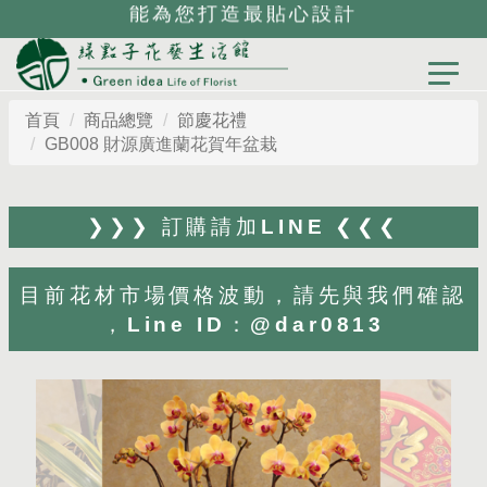
能為您打造最貼心設計
首頁
商品總覽
節慶花禮
GB008 財源廣進蘭花賀年盆栽
❯❯❯ 訂購請加LINE ❮❮❮
目前花材市場價格波動，請先與我們確認
，Line ID：@dar0813