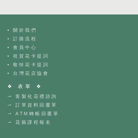
• 關於我們
• 訂購流程
•
會員中心
• 祝賀花卡提詞
• 敬悼花卡提詞
•
台灣花店協會
❖ 表單 ❖
⇀ 客製化花禮諮詢
⇀ 訂單資料回覆單
⇀ ATM轉帳回覆單
⇀ 花藝課程報名