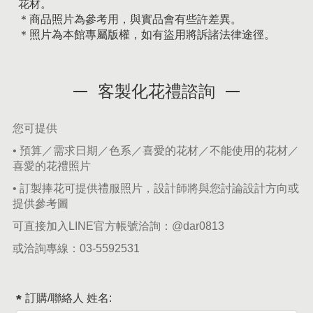
花材。
＊商品照片為參考用，與實品會有些許差異。
＊照片為本館專屬版權，如有盜用將訴諸法律途徑。
客製化花禮諮詢
您可提供
• 預算／需求日期／色系／喜愛的花材／不能使用的花材／
喜愛的花禮照片
• 訂製捧花可提供禮服照片，設計師將與您討論設計方向或
提供參考圖
可直接加入LINE官方帳號洽詢：
@dar0813
或洽詢專線：
03-5592531
訂購/聯絡人 姓名: