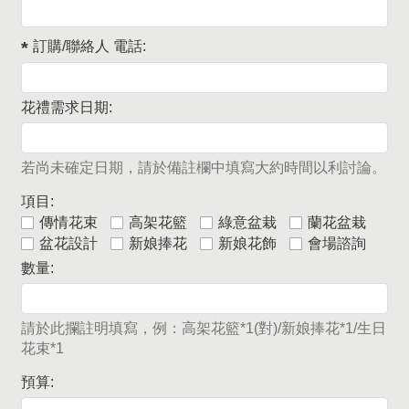
訂購/聯絡人 電話:
花禮需求日期:
若尚未確定日期，請於備註欄中填寫大約時間以利討論。
項目:
傳情花束
高架花籃
綠意盆栽
蘭花盆栽
盆花設計
新娘捧花
新娘花飾
會場諮詢
數量:
請於此攔註明填寫，例：高架花籃*1(對)/新娘捧花*1/生日
花束*1
預算: