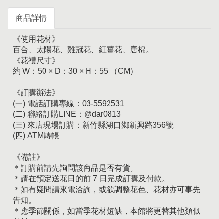
商品詳情
《使用花材》
百合、太陽花、雞冠花、紅薑花、唐棉。
《花禮尺寸》
約 W：50 × D：30 × H：55 （CM）
《訂購辦法》
(一) 電話訂購專線：03-5592531
(二) 聯絡訂購LINE：@dar0813
(三) 來店現場訂購：新竹縣湖口鄉新興路356號
(四) ATM轉帳
《備註》
＊訂購前請先詢問該商品是否有貨。
＊請在預定送花日的前 7 日完成訂購及付款。
＊如有疑問請來電洽詢，或欲調整花色、花材亦可事先
告知。
＊應季節關係，如當季花材短缺，本館將更替其他類似