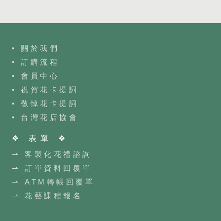
• 關於我們
• 訂購流程
•
會員中心
• 祝賀花卡提詞
• 敬悼花卡提詞
•
台灣花店協會
❖ 表單 ❖
⇀ 客製化花禮諮詢
⇀ 訂單資料回覆單
⇀ ATM轉帳回覆單
⇀ 花藝課程報名