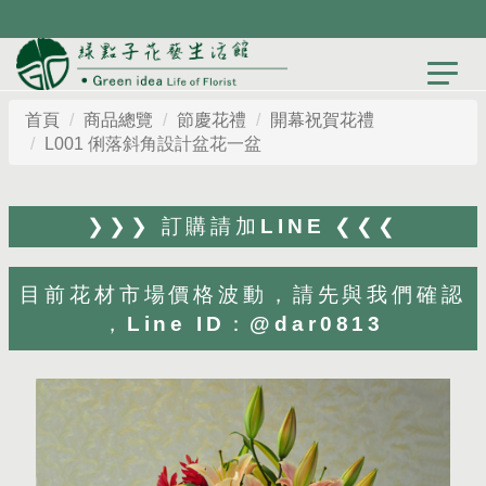
首頁
商品總覽
節慶花禮
開幕祝賀花禮
L001 俐落斜角設計盆花一盆
❯❯❯ 訂購請加LINE ❮❮❮
目前花材市場價格波動，請先與我們確認
，Line ID：@dar0813