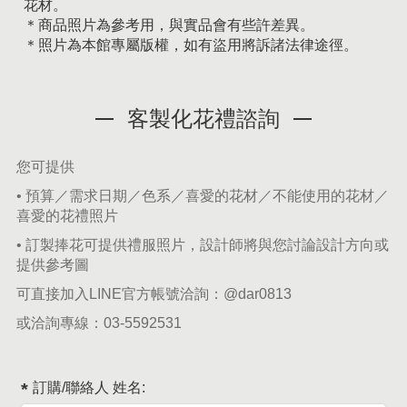
花材。
＊商品照片為參考用，與實品會有些許差異。
＊照片為本館專屬版權，如有盜用將訴諸法律途徑。
客製化花禮諮詢
您可提供
• 預算／需求日期／色系／喜愛的花材／不能使用的花材／
喜愛的花禮照片
• 訂製捧花可提供禮服照片，設計師將與您討論設計方向或
提供參考圖
可直接加入LINE官方帳號洽詢：
@dar0813
或洽詢專線：
03-5592531
訂購/聯絡人 姓名: