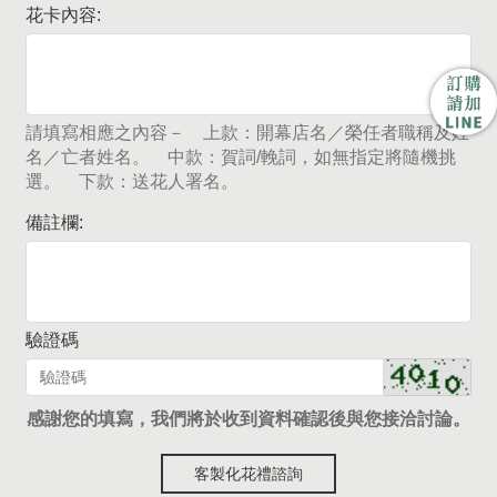
花卡內容:
請填寫相應之內容－ 上款：開幕店名／榮任者職稱及姓
名／亡者姓名。 中款：賀詞/輓詞，如無指定將隨機挑
選。 下款：送花人署名。
備註欄:
驗證碼
感謝您的填寫，我們將於收到資料確認後與您接洽討論。
客製化花禮諮詢