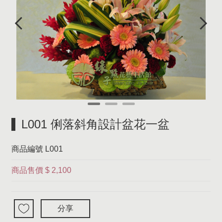
L001 俐落斜角設計盆花一盆
商品編號
L001
商品售價
$ 2,100
分享