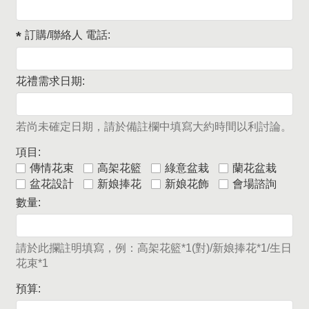
訂購/聯絡人 電話:
花禮需求日期:
若尚未確定日期，請於備註欄中填寫大約時間以利討論。
項目:
傳情花束
高架花籃
綠意盆栽
蘭花盆栽
盆花設計
新娘捧花
新娘花飾
會場諮詢
數量:
請於此攔註明填寫，例：高架花籃*1(對)/新娘捧花*1/生日
花束*1
預算: